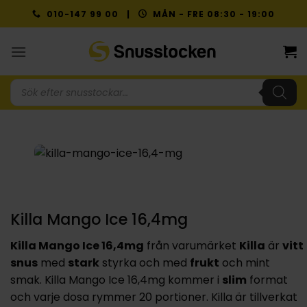
Skip
010-147 99 00 |
MÅN - FRE 08:30 - 19:00
to
content
Produktsökning
Killa Mango Ice 16,4mg
Killa Mango Ice 16,4mg
från varumärket
Killa
är
vitt
snus
med
stark
styrka och med
frukt
och mint
smak. Killa Mango Ice 16,4mg kommer i
slim
format
och varje dosa rymmer 20 portioner. Killa är tillverkat