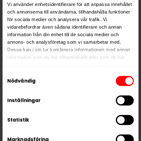
Vi använder enhetsidentifierare för att anpassa innehållet
Nikotin per gram
16,4 mg/g
och annonserna till användarna, tillhandahålla funktioner
Nikotin per portion
11,5 mg
för sociala medier och analysera vår trafik. Vi
vidarebefordrar även sådana identifierare och annan
Nikotin per dosa
230 mg
information från din enhet till de sociala medier och
Vikt per dosa
14 g
annons- och analysföretag som vi samarbetar med.
Dessa kan i sin tur kombinera informationen med annan
Portioner per dosa
20
information som du har tillhandahållit eller som de har
Vikt per portion
0,7 g
samlat in när du har använt deras tjänster.
Varumärke
Killa
Samtyckesval
5 third parties
We work with
who may receive and
Nödvändig
Tillverkare
N.G.P. Tobacco
process your information.
Inställningar
RELATERADE PRODUKTER
Statistik
Marknadsföring