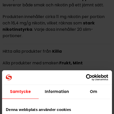
levererar både smak och nikotin på ett jämnt sätt.
Produkten innehåller cirka 11 mg nikotin per portion
och 16,4 mg/g nikotin, vilket räknas som
stark
nikotinstyrka
. Varje dosa innehåller 20 slim-
portioner.
Hitta alla produkter från
Killa
Alla produkter med smaken
Frukt
,
Mint
PRODUKTINFORMATION
Typ
Vitt Snus
Samtycke
Information
Om
Smak
Frukt
,
Mint
Format
Slim
Denna webbplats använder cookies
Styrka
Stark