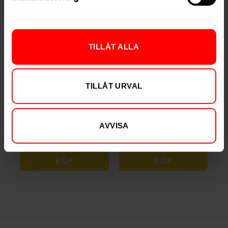
TILLÅT ALLA
Après Ice Tea
Après Blueberry
Peach Mini
Hypèr Strong
TILLÅT URVAL
299,90 kr
299,90 kr
29,99 kr /dosa
29,99 kr /dosa
AVVISA
KÖP
KÖP