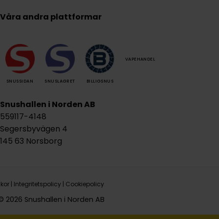
Våra andra plattformar
VAPEHANDEL
SNUSSIDAN
SNUSLAGRET
BILLIGSNUS
Snushallen i Norden AB
559117-4148
Segersbyvägen 4
145 63 Norsborg
lkor
|
Integritetspolicy
|
Cookiepolicy
© 2026 Snushallen i Norden AB