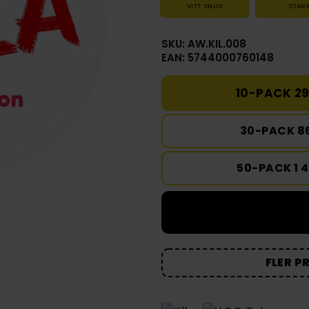
VITT SNUS
STAR
SKU: AW.KIL.008
EAN: 5744000760148
10-PACK 29
30-PACK 8
50-PACK 1 
FLER P