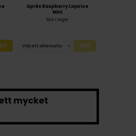
ce
Après Raspberry Liqorice
Mini
Slut i lager
ÖP
KÖP
 ett mycket
.