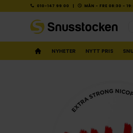
Skip
010-147 99 00 |
MÅN - FRE 08:30 - 1
to
content
Pr
NYHETER
NYTT PRIS
SN