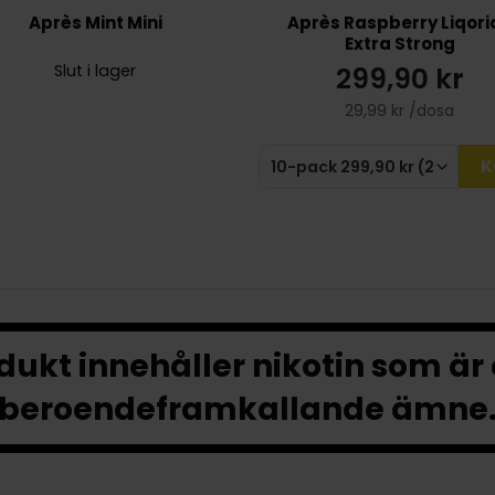
Après Mint Mini
Après Raspberry Liqori
Extra Strong
299,90 kr
Slut i lager
29,99 kr /dosa
K
ukt innehåller nikotin som är
beroendeframkallande ämne