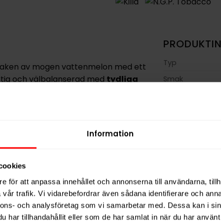
PRODUKTI
Typ
maken av mogen vattenmelon med ett
uktig och välbalanserad med
tydliga
Smak
Format
Styrka
ch levererar smak samt nikotin på ett
Nikotin per gra
Information
Nikotin per port
 mg/g nikotin erbjuder Killa Watermelon
Nikotin per dos
ler 20 slim-portioner.
cookies
Vikt per dosa
e för att anpassa innehållet och annonserna till användarna, tillh
Portioner per d
vår trafik. Vi vidarebefordrar även sådana identifierare och anna
nnons- och analysföretag som vi samarbetar med. Dessa kan i sin
Vikt per portion
har tillhandahållit eller som de har samlat in när du har använt 