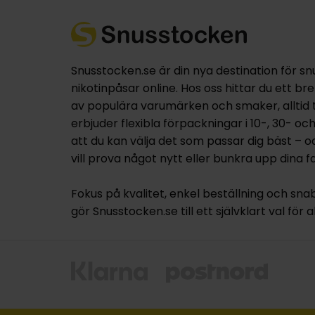
Snusstocken.se är din nya destination för sn
nikotinpåsar online. Hos oss hittar du ett br
av populära varumärken och smaker, alltid til
erbjuder flexibla förpackningar i 10-, 30- oc
att du kan välja det som passar dig bäst – 
vill prova något nytt eller bunkra upp dina fa
Fokus på kvalitet, enkel beställning och sna
gör Snusstocken.se till ett självklart val för a