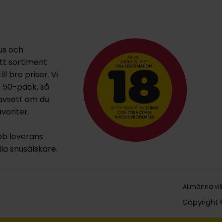
us och
ett sortiment
l bra priser. Vi
h 50-pack, så
oavsett om du
voriter.
bb leverans
lla snusälskare.
Allmänna vil
Copyright 