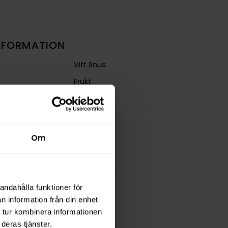
NFORMATION
Vitt Snus
Frukt
Slim
Stark
m
16,4 mg/g
Om
ion
11,5 mg
a
230 mg
14 g
andahålla funktioner för
osa
20
n information från din enhet
 tur kombinera informationen
0,7 g
deras tjänster.