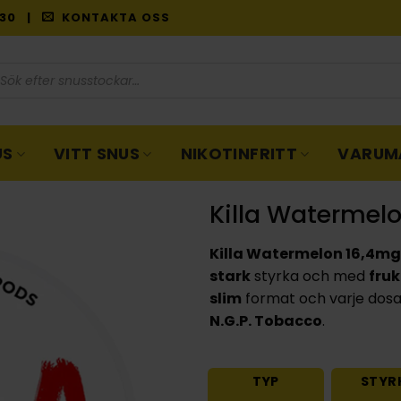
9:30 |
KONTAKTA OSS
oduktsökning
US
VITT SNUS
NIKOTINFRITT
VARUM
Killa Watermel
Killa Watermelon 16,4mg
stark
styrka och med
fruk
slim
format och varje dosa 
N.G.P. Tobacco
.
TYP
STYR