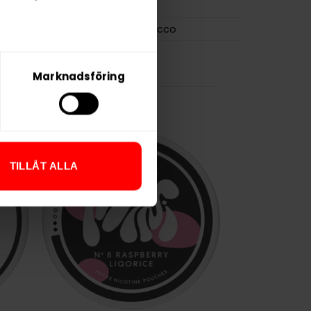
Killa
N.G.P. Tobacco
Marknadsföring
TILLÅT ALLA