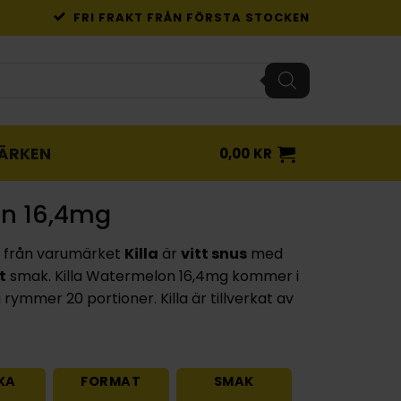
FRI FRAKT FRÅN FÖRSTA STOCKEN
ÄRKEN
0,00
KR
on 16,4mg
från varumärket
Killa
är
vitt snus
med
t
smak. Killa Watermelon 16,4mg kommer i
rymmer 20 portioner. Killa är tillverkat av
KA
FORMAT
SMAK