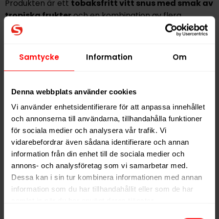
Produkten är ett
tobaksfritt vitt snus med smak av
tropiska frukter
och en kombination av flera
frukttoner.
Samtycke
Information
Om
Hitta alla produkter från
XQS
Alla produkter med smaken
Frukt
Denna webbplats använder cookies
Vi använder enhetsidentifierare för att anpassa innehållet
PRODUKTINFORMATION
och annonserna till användarna, tillhandahålla funktioner
Typ
Vitt Snus
för sociala medier och analysera vår trafik. Vi
vidarebefordrar även sådana identifierare och annan
Smak
Frukt
information från din enhet till de sociala medier och
Format
Slim
annons- och analysföretag som vi samarbetar med.
Styrka
Normal
Dessa kan i sin tur kombinera informationen med annan
information som du har tillhandahållit eller som de har
Nikotin per gram
8,0 mg/g
samlat in när du har använt deras tjänster.
Nikotin per portion
4,0 mg
Samtyckesval