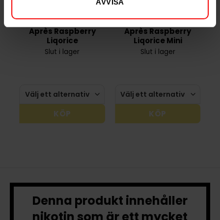
AVVISA
Limited Edition
Après Raspberry
Après Raspberry
Liqorice
Liqorice Mini
Slut i lager
Slut i lager
KÖP
KÖP
Denna produkt innehåller
nikotin som är ett mycket