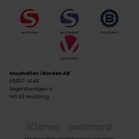
SNUSSIDAN
SNUSLAGRET
BILLIGSNUS
VAPEHANDEL
Snushallen i Norden AB
559117-4148
Segersbyvägen 4
145 63 Norsborg
Allmänna villkor
|
Integritetspolicy
|
Cookiepolicy