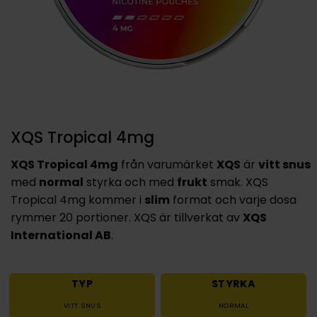
XQS Tropical 4mg
XQS Tropical 4mg
från varumärket
XQS
är
vitt snus
med
normal
styrka och med
frukt
smak. XQS
Tropical 4mg kommer i
slim
format och varje dosa
rymmer 20 portioner. XQS är tillverkat av
XQS
International AB
.
TYP
STYRKA
VITT SNUS
NORMAL