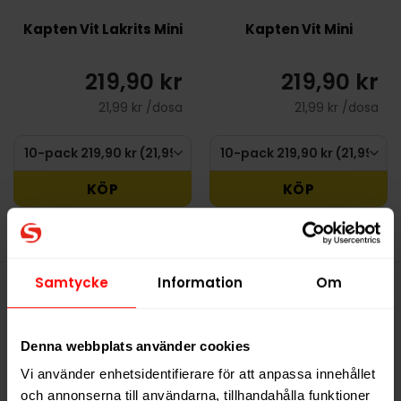
Kapten Vit Lakrits Mini
Kapten Vit Mini
219,90 kr
219,90 kr
21,99 kr /dosa
21,99 kr /dosa
KÖP
KÖP
Samtycke
Information
Om
Denna produkt innehåller
nikotin som är ett mycket
Denna webbplats använder cookies
beroendeframkallande ämne.
Vi använder enhetsidentifierare för att anpassa innehållet
och annonserna till användarna, tillhandahålla funktioner