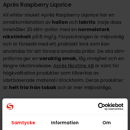
Après Raspberry Liqorice
All white-snuset Après Raspberry Liqorice har en
smakkombination av
hallon
och
lakrits
. Varje dosa
innehåller 20 slim-prillor med en
normalstark
nikotinhalt
på 8 mg/g. Förpackningen är miljövänlig
och är försedd med ett praktiskt lock som kan
användas för att förvara använda prillor. De vita slim-
prillorna ger en
varaktig smak,
låg rinnighet och en
längre nikotinrelease.
Après Nicotine AB
är känt för
högkvalitativa produkter som tillverkas av
växtbaserade material i Stockholm. Deras produkter
är
helt fria från tobak
och är mer miljövänliga.
Hitta alla produkter från
Après
Alla produkter med smaken
Bär
,
Lakrits
Samtycke
Information
Om