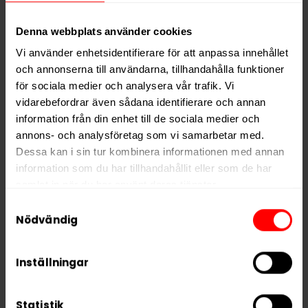
PRODUKTINFORMATION
Denna webbplats använder cookies
Typ
Vitt Snus
Vi använder enhetsidentifierare för att anpassa innehållet
Smak
Bär
,
Lakrits
och annonserna till användarna, tillhandahålla funktioner
Format
Slim
för sociala medier och analysera vår trafik. Vi
vidarebefordrar även sådana identifierare och annan
Styrka
Normal
information från din enhet till de sociala medier och
Nikotin per gram
8,0 mg/g
annons- och analysföretag som vi samarbetar med.
Nikotin per portion
4,4 mg
Dessa kan i sin tur kombinera informationen med annan
information som du har tillhandahållit eller som de har
Nikotin per dosa
88 mg
samlat in när du har använt deras tjänster.
Vikt per dosa
11 g
Samtyckesval
5 third parties
We work with
who may receive and
Nödvändig
Portioner per dosa
20
process your information.
Vikt per portion
0,6 g
Inställningar
Varumärke
Après
Tillverkare
Après Nicotine AB
Statistik