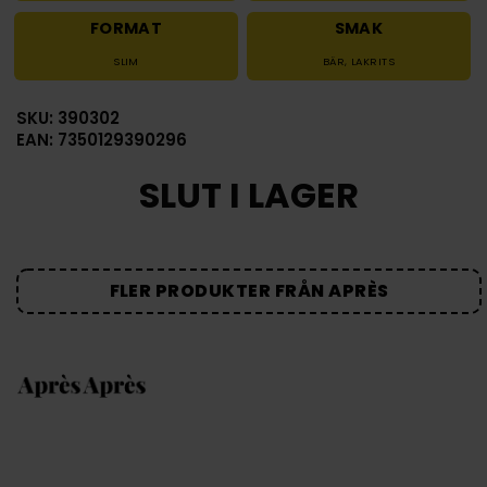
FORMAT
SMAK
SLIM
BÄR
,
LAKRITS
SKU: 390302
EAN: 7350129390296
SLUT I LAGER
FLER PRODUKTER FRÅN APRÈS