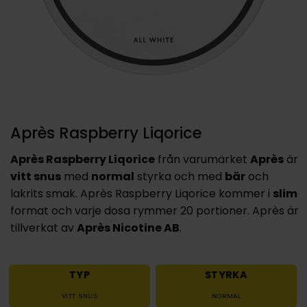
Après Raspberry Liqorice
Après Raspberry Liqorice
från varumärket
Après
är
vitt snus
med
normal
styrka och med
bär
och
lakrits smak. Après Raspberry Liqorice kommer i
slim
format och varje dosa rymmer 20 portioner. Après är
tillverkat av
Après Nicotine AB
.
TYP
STYRKA
VITT SNUS
NORMAL