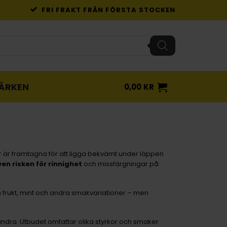
FRI FRAKT FRÅN FÖRSTA STOCKEN
ÄRKEN
0,00
KR
or är framtagna för att ligga bekvämt under läppen
en risken för rinnighet
och missfärgningar på
m frukt, mint och andra smakvariationer – men
ndra. Utbudet omfattar olika styrkor och smaker