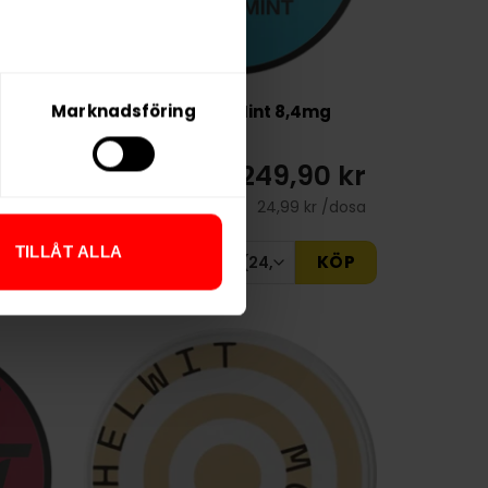
Marknadsföring
,6mg
KLINT Polar Mint 8,4mg
0 kr
249,90 kr
r /dosa
24,99 kr /dosa
TILLÅT ALLA
KÖP
KÖP