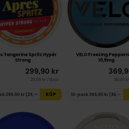
s Tangerine Spritz Hypèr
VELO Freezing Pepperm
Strong
10,9mg
299,90 kr
369,9
29,99 kr /dosa
36,99 k
KÖP