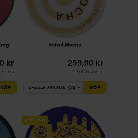
,2mg
Helwit Mocha
0 kr
299,90 kr
r /dosa
29,99 kr /dosa
KÖP
KÖP
NYTT PRIS