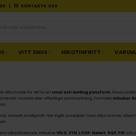
9:30 |
KONTAKTA OSS
oduktsökning
US
VITT SNUS
NIKOTINFRITT
VARUM
 är utformade för att ha en
smal och avlång passform
. Dessa prill
a önskvärt i sociala eller offentliga sammanhang. Formatet
minskar äv
nus.
rmat, oavsett smakprofil. Här ingår produkter med olika aromer såso
men.
a olika tillverkare, inklusive
VELO
,
ZYN
,
LOOP
,
Helwit
,
XQS
,
FIX
och a