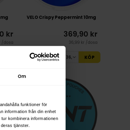
,5mg
VELO Crispy Peppermint 10mg
0 kr
369,90 kr
r /dosa
36,99 kr /dosa
KÖP
KÖP
Om
NYTT PRIS
andahålla funktioner för
n information från din enhet
 tur kombinera informationen
deras tjänster.