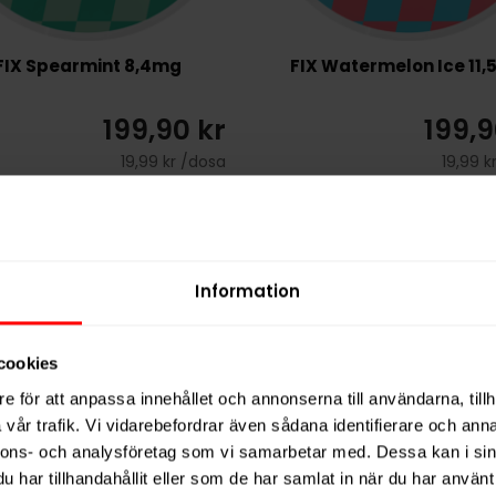
FIX Spearmint 8,4mg
FIX Watermelon Ice 11
199,90 kr
199,9
19,99 kr /dosa
19,99 k
KÖP
Information
IS
NYTT PRIS
cookies
e för att anpassa innehållet och annonserna till användarna, tillh
vår trafik. Vi vidarebefordrar även sådana identifierare och anna
nnons- och analysföretag som vi samarbetar med. Dessa kan i sin
har tillhandahållit eller som de har samlat in när du har använt 