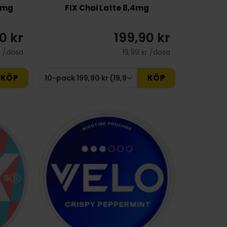
,8mg
FIX Chai Latte 8,4mg
0 kr
199,90 kr
r /dosa
19,99 kr /dosa
KÖP
KÖP