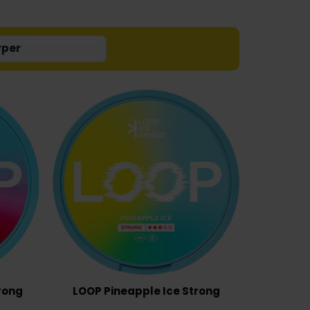
rong
LOOP Pineapple Ice Strong