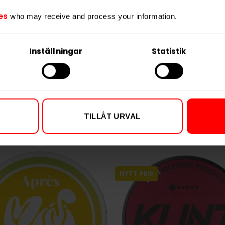
es
who may receive and process your information.
LIMITED EDITION
Inställningar
Statistik
KLINT Mint 4,2mg
FIX Sweet Mint Lemon 5
249,90 kr
199,9
24,99 kr /dosa
19,99 k
TILLÅT URVAL
KÖP
NYTT PRIS