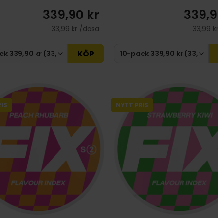
339,90 kr
339,9
33,99 kr /dosa
33,99 k
KÖP
IS
NYTT PRIS