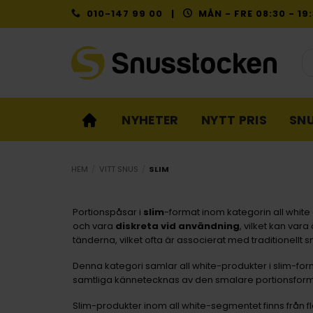
Skip
010-147 99 00 |
MÅN - FRE 08:30 - 1
to
content
Pr
NYHETER
NYTT PRIS
SN
HEM
/
VITT SNUS
/
SLIM
Portionspåsar i
slim
-format inom kategorin all white
och vara
diskreta vid användning
, vilket kan var
tänderna, vilket ofta är associerat med traditionellt s
Denna kategori samlar all white-produkter i slim-fo
samtliga kännetecknas av den smalare portionsfor
Slim-produkter inom all white-segmentet finns från fler