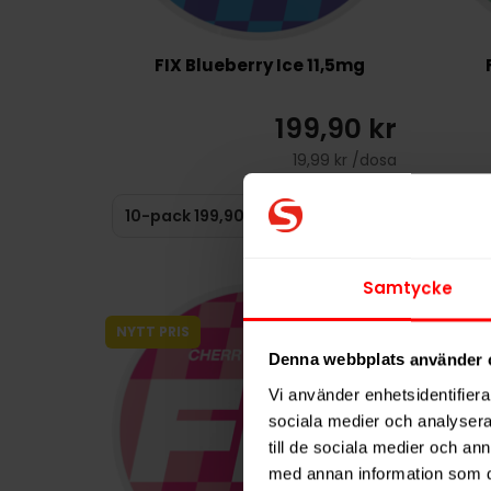
FIX Blueberry Ice 11,5mg
199,90 kr
19,99 kr /dosa
KÖP
Samtycke
NYTT PRIS
NYTT PR
Denna webbplats använder 
Vi använder enhetsidentifierar
sociala medier och analysera 
till de sociala medier och a
med annan information som du 