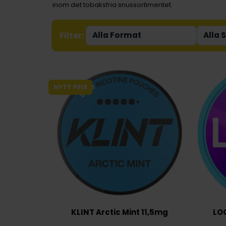
inom det tobaksfria snussortimentet.
Filter:
NYTT PRIS
KLINT Arctic Mint 11,5mg
LOO