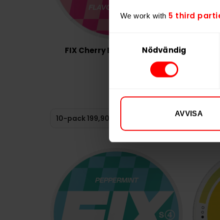
5 third parti
We work with
Samtyckesval
Nödvändig
FIX Cherry Blossom 11,5mg
199,90 kr
19,99 kr /dosa
AVVISA
KÖP