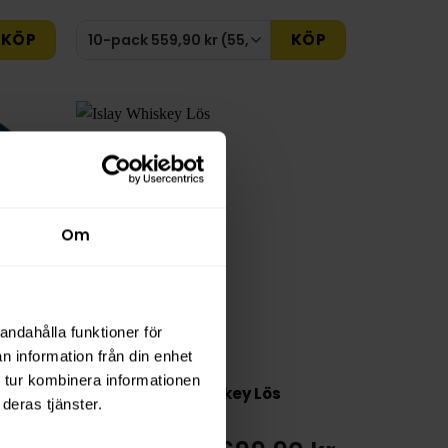
KÖP
KÖP
Om
andahålla funktioner för
n information från din enhet
 tur kombinera informationen
Lös
Islay Whiskey Lös
deras tjänster.