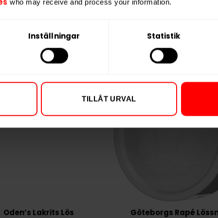
559,90 kr
579,9
es
who may receive and process your information.
55,99 kr /dosa
57,99 k
Inställningar
Statistik
KÖP
TILLÅT URVAL
Oden’s Lakrits Lös
Göteborgs Rapé Löss