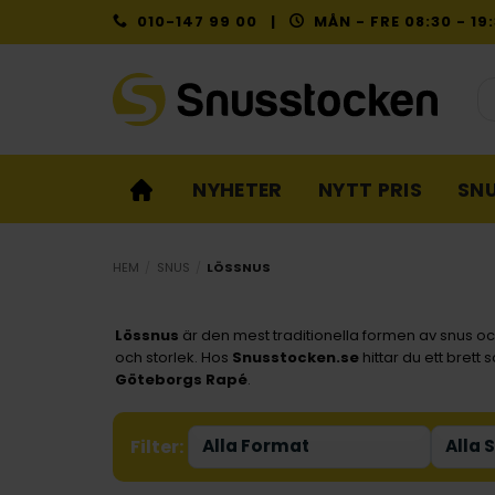
Skip
010-147 99 00 |
MÅN - FRE 08:30 - 1
to
content
Pr
NYHETER
NYTT PRIS
SN
HEM
/
SNUS
/
LÖSSNUS
Lössnus
är den mest traditionella formen av snus och
och storlek. Hos
Snusstocken.se
hittar du ett bret
Göteborgs
Rapé
.
Filter: