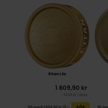
Ettan Lös
1 609,90 kr
53,66 kr /dosa
KÖP