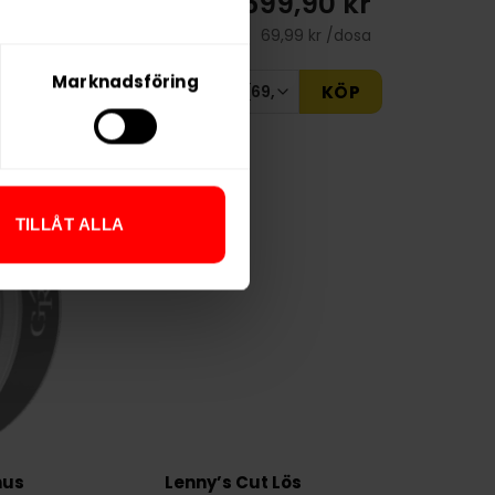
0 kr
699,90 kr
r /dosa
69,99 kr /dosa
Marknadsföring
KÖP
KÖP
TILLÅT ALLA
nus
Lenny’s Cut Lös