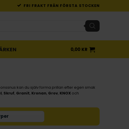
FRI FRAKT FRÅN FÖRSTA STOCKEN
ÄRKEN
0,00
KR
tionssnus kan du själv forma prillan efter egen smak
l
,
Skruf
,
Granit
,
Kronan
,
Grov
,
KNOX
och