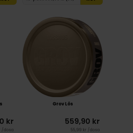
s
Grov Lös
0 kr
559,90 kr
r /dosa
55,99 kr /dosa