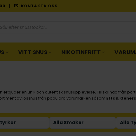
9:30 |
KONTAKTA OSS
oduktsökning
US
VITT SNUS
NIKOTINFRITT
VARUM
 erbjuder en unik och autentisk snusupplevelse. Till skillnad från por
t sortiment av lössnus från populära varumärken såsom
Ettan
,
Genera