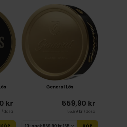
Lös
General Lös
0 kr
559,90 kr
r /dosa
55,99 kr /dosa
KÖP
KÖP