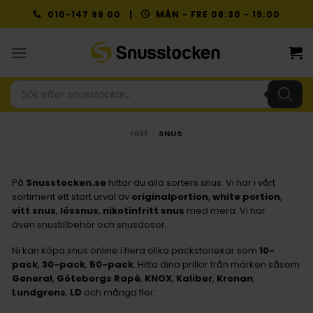
Skip
010-147 99 00 |
MÅN - FRE 08:30 - 19:00
to
content
Produktsökning
HEM
/
SNUS
På
Snusstocken.se
hittar du alla sorters snus. Vi har i vårt
sortiment ett stort urval av
originalportion
,
white portion
,
vitt
snus
,
lössnus
,
nikotinfritt
snus
med mera. Vi har
även snustillbehör och snusdosor.
Ni kan köpa snus online i flera olika packstorlekar som
10-
pack
,
30-pack
,
50-pack
. Hitta dina prillor från märken såsom
General
,
Göteborgs
Rapé
,
KNOX
,
Kaliber
,
Kronan
,
Lundgrens
,
LD
och många fler.