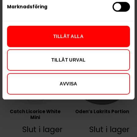
Marknadsföring
KÖP
KÖP
TILLÅT ALLA
TILLÅT URVAL
AVVISA
Catch Licorice White
Oden’s Lakrits Portion
Mini
Slut i lager
Slut i lager