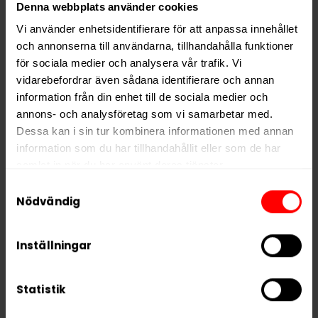
Denna webbplats använder cookies
Vi använder enhetsidentifierare för att anpassa innehållet
och annonserna till användarna, tillhandahålla funktioner
KÖP
KÖP
för sociala medier och analysera vår trafik. Vi
vidarebefordrar även sådana identifierare och annan
information från din enhet till de sociala medier och
annons- och analysföretag som vi samarbetar med.
Dessa kan i sin tur kombinera informationen med annan
information som du har tillhandahållit eller som de har
samlat in när du har använt deras tjänster.
Samtyckesval
5 third parties
We work with
who may receive and
Nödvändig
process your information.
Inställningar
Oden’s Lakrits Lös
Skruf No. 08 Fresh
Nordic Liquorice
479,90 kr
449,90 kr
Statistik
47,99 kr /dosa
44,99 kr /dosa