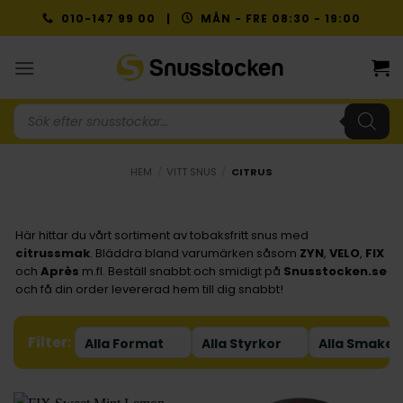
Skip
010-147 99 00 |
MÅN - FRE 08:30 - 19:00
to
content
Produktsökning
HEM
/
VITT SNUS
/
CITRUS
Här hittar du vårt sortiment av tobaksfritt snus med
citrussmak
. Bläddra bland varumärken såsom
ZYN
,
VELO
,
FIX
och
Après
m.fl. Beställ snabbt och smidigt på
Snusstocken.se
och få din order levererad hem till dig snabbt!
Filter: