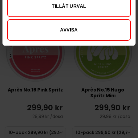
KÖP
KÖP
TILLÅT URVAL
AVVISA
Après No.16 Pink Spritz
Après No.15 Hugo
Spritz Mini
299,90 kr
299,90 kr
29,99 kr /dosa
29,99 kr /dosa