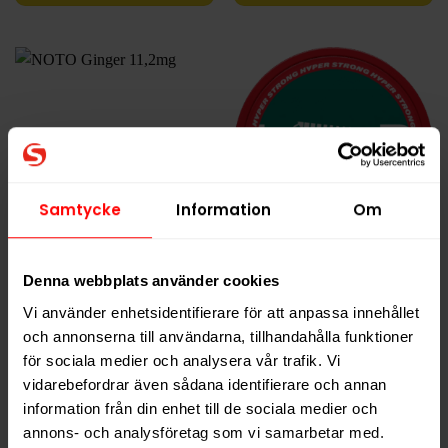
Samtycke
Information
Om
NOTO Ginger 11,2mg
LOOP Jalapeno Lime
Denna webbplats använder cookies
Hyper Strong
Vi använder enhetsidentifierare för att anpassa innehållet
289,90 kr
339,90 kr
och annonserna till användarna, tillhandahålla funktioner
28,99 kr /dosa
33,99 kr /dosa
för sociala medier och analysera vår trafik. Vi
vidarebefordrar även sådana identifierare och annan
information från din enhet till de sociala medier och
annons- och analysföretag som vi samarbetar med.
KÖP
KÖP