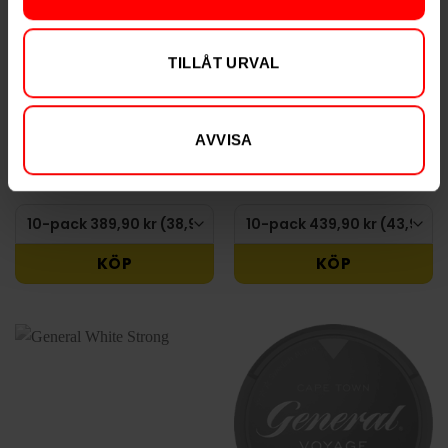
TILLÅT URVAL
General Mini
General White
389,90 kr
439,90 kr
AVVISA
38,99 kr /dosa
43,99 kr /dosa
KÖP
KÖP