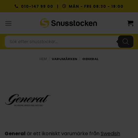
Skip
010-147 99 00 |
MÅN - FRE 08:30 - 19:00
to
content
Produktsökning
HEM
/
VARUMÄRKEN
/
GENERAL
General
är ett ikoniskt varumärke från
Swedish