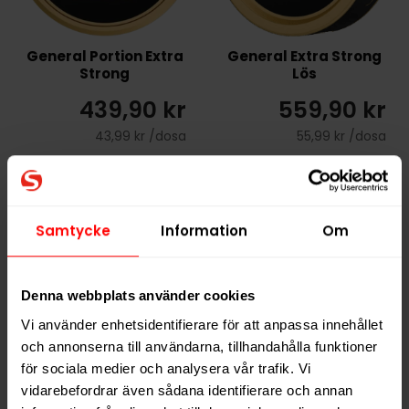
General Portion Extra
General Extra Strong
Strong
Lös
439,90 kr
559,90 kr
43,99 kr /dosa
55,99 kr /dosa
KÖP
KÖP
Samtycke
Information
Om
Denna webbplats använder cookies
Vi använder enhetsidentifierare för att anpassa innehållet
och annonserna till användarna, tillhandahålla funktioner
för sociala medier och analysera vår trafik. Vi
vidarebefordrar även sådana identifierare och annan