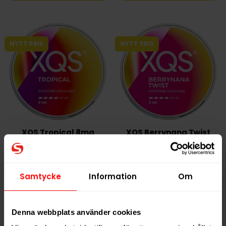
NYTT PRIS
NYTT PRIS
XQS Tropical 8mg
XQS Berrynana Twist
8mg
329,90 kr
329,90 kr
Samtycke
Information
Om
32,99 kr /dosa
32,99 kr /dosa
Denna webbplats använder cookies
KÖP
KÖP