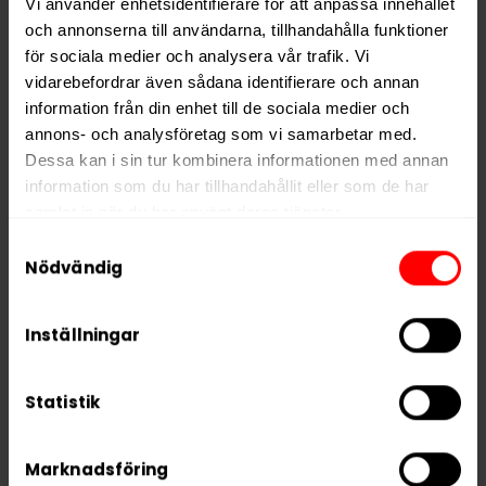
Vi använder enhetsidentifierare för att anpassa innehållet
och annonserna till användarna, tillhandahålla funktioner
för sociala medier och analysera vår trafik. Vi
vidarebefordrar även sådana identifierare och annan
NYTT PRIS
NYTT PRIS
information från din enhet till de sociala medier och
annons- och analysföretag som vi samarbetar med.
Dessa kan i sin tur kombinera informationen med annan
information som du har tillhandahållit eller som de har
samlat in när du har använt deras tjänster.
Samtyckesval
5 third parties
We work with
who may receive and
Nödvändig
process your information.
KLINT Arctic Mint
XQS Hallonsoda 8mg
11,5mg
Inställningar
249,90 kr
329,90 kr
24,99 kr /dosa
32,99 kr /dosa
Statistik
Marknadsföring