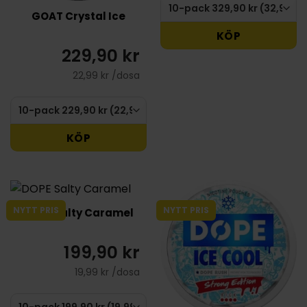
GOAT Crystal Ice
KÖP
229,90 kr
22,99 kr /dosa
KÖP
NYTT PRIS
NYTT PRIS
DOPE Salty Caramel
199,90 kr
19,99 kr /dosa