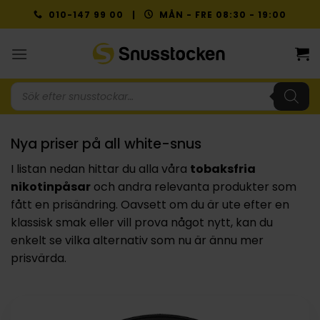
Skip
010-147 99 00 |
MÅN - FRE 08:30 - 19:00
to
content
Produktsökning
Nya priser på all white-snus
I listan nedan hittar du alla våra
tobaksfria
nikotinpåsar
och andra relevanta produkter som
fått en prisändring. Oavsett om du är ute efter en
klassisk smak eller vill prova något nytt, kan du
enkelt se vilka alternativ som nu är ännu mer
prisvärda.