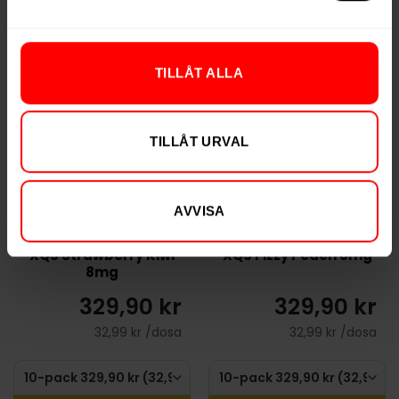
KÖP
KÖP
TILLÅT ALLA
NYTT PRIS
NYTT PRIS
TILLÅT URVAL
AVVISA
XQS Strawberry Kiwi
XQS Fizzy Peach 8mg
8mg
329,90 kr
329,90 kr
32,99 kr /dosa
32,99 kr /dosa