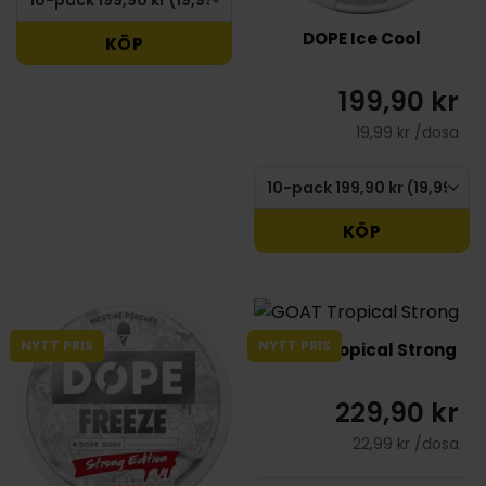
DOPE Ice Cool
KÖP
199,90 kr
19,99 kr /dosa
KÖP
NYTT PRIS
NYTT PRIS
GOAT Tropical Strong
229,90 kr
22,99 kr /dosa