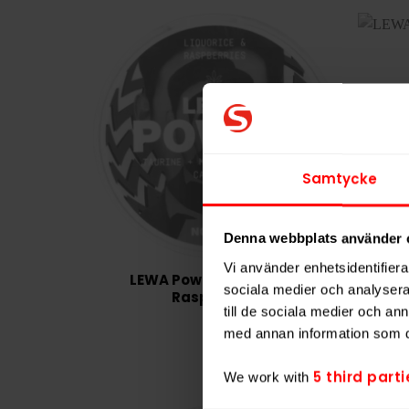
Samtycke
Denna webbplats använder 
Vi använder enhetsidentifierar
LEWA Power Liquorice &
L
sociala medier och analysera 
Raspberries
till de sociala medier och a
Slut i lager
med annan information som du 
5 third parti
We work with