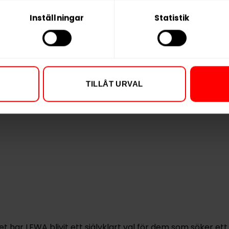
Inställningar
Statistik
TILLÅT URVAL
t har LEWA blivit ett självklart val för dem som söker ett m