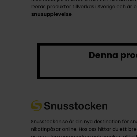
Deras produkter tillverkas i Sverige och är 
snusupplevelse
.
Denna prod
Snusstocken.se är din nya destination för sn
nikotinpåsar online. Hos oss hittar du ett br
av populära varumärken och smaker, alltid til