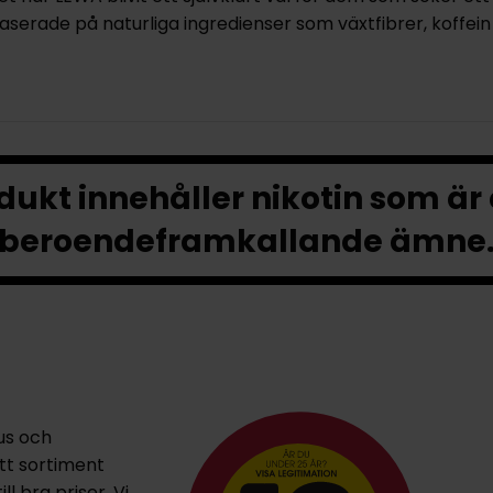
baserade på naturliga ingredienser som växtfibrer, koffei
ukt innehåller nikotin som är
beroendeframkallande ämne
us och
ett sortiment
l bra priser. Vi