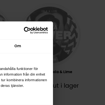
Om
andahålla funktioner för
nt
LEWA Power Cola & Lime
n information från din enhet
 tur kombinera informationen
lager
Slut i lager
deras tjänster.