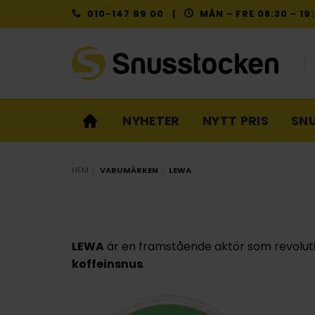
Skip
010-147 99 00 |
MÅN - FRE 08:30 - 1
to
content
Pr
NYHETER
NYTT PRIS
SN
HEM
/
VARUMÄRKEN
/
LEWA
LEWA
är en framstående aktör som revolut
koffeinsnus
.