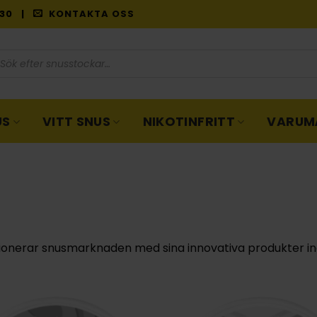
9:30 |
KONTAKTA OSS
oduktsökning
US
VITT SNUS
NIKOTINFRITT
VARUM
ionerar snusmarknaden med sina innovativa produkter 