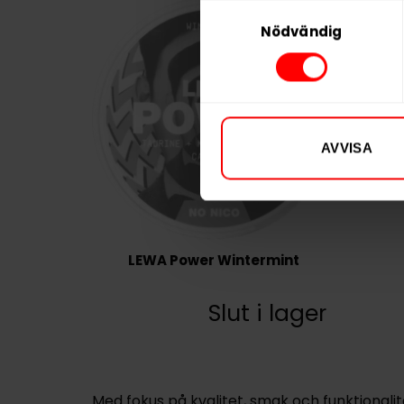
Samtyckesval
Nödvändig
AVVISA
LEWA Power Wintermint
Slut i lager
Med fokus på kvalitet, smak och funktionalite