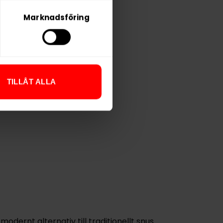
Marknadsföring
TILLÅT ALLA
odernt alternativ till traditionellt snus.