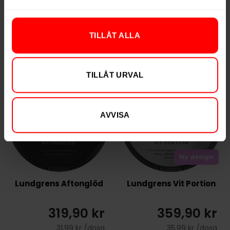
TILLÅT ALLA
KÖP
KÖP
TILLÅT URVAL
AVVISA
Ny design
Lundgrens Aftonglöd
Lundgrens Vit Portion
319,90 kr
359,90 kr
31,99 kr /dosa
35,99 kr /dosa