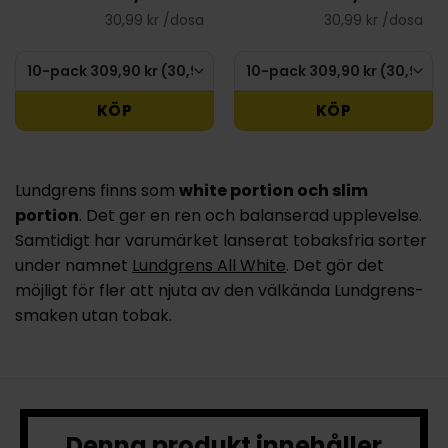
30,99 kr /dosa
30,99 kr /dosa
KÖP
KÖP
Lundgrens finns som
white portion och slim
portion
. Det ger en ren och balanserad upplevelse.
Samtidigt har varumärket lanserat tobaksfria sorter
under namnet
Lundgrens All White
. Det gör det
möjligt för fler att njuta av den välkända Lundgrens-
smaken utan tobak.
Denna produkt innehåller