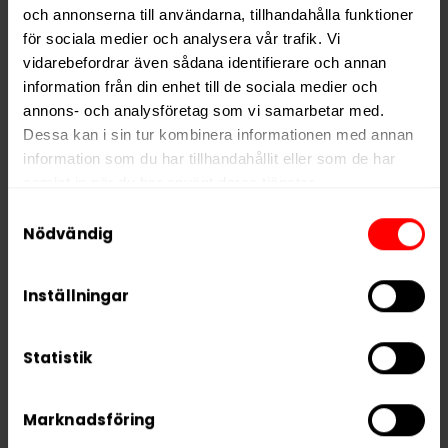
och annonserna till användarna, tillhandahålla funktioner
för sociala medier och analysera vår trafik. Vi
KÖP
KÖP
vidarebefordrar även sådana identifierare och annan
information från din enhet till de sociala medier och
annons- och analysföretag som vi samarbetar med.
Dessa kan i sin tur kombinera informationen med annan
information som du har tillhandahållit eller som de har
samlat in när du har använt deras tjänster.
Samtyckesval
5 third parties
We work with
who may receive and
Nödvändig
process your information.
Inställningar
Lundgrens
Lundgrens Aros Dagg
Statistik
Skärgården
8mg
319,90 kr
309,90 kr
Marknadsföring
31,99 kr /dosa
30,99 kr /dosa