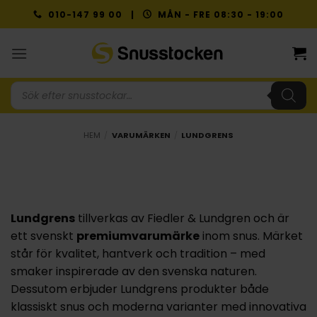
Skip
010-147 99 00 |
MÅN - FRE 08:30 - 19:00
to
content
Produktsökning
HEM
/
VARUMÄRKEN
/
LUNDGRENS
Lundgrens
tillverkas av Fiedler & Lundgren och är
ett svenskt
premiumvarumärke
inom snus. Märket
står för kvalitet, hantverk och tradition – med
smaker inspirerade av den svenska naturen.
Dessutom erbjuder Lundgrens produkter både
klassiskt snus och moderna varianter med innovativa