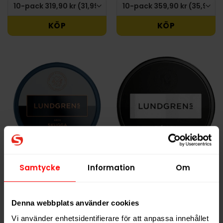
KÖP
KÖP
Lundgrens Aros
Lundgrens Fjällen
Samtycke
Information
Om
Skugga 8mg
309,90 kr
319,90 kr
Denna webbplats använder cookies
30,99 kr /dosa
31,99 kr /dosa
Vi använder enhetsidentifierare för att anpassa innehållet