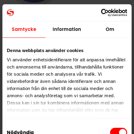
Kapten Vit Lakrits
219,90 kr
Samtycke
Information
Om
21,99 kr /dosa
Denna webbplats använder cookies
Vi använder enhetsidentifierare för att anpassa innehållet
KÖP
och annonserna till användarna, tillhandahålla funktioner
för sociala medier och analysera vår trafik. Vi
vidarebefordrar även sådana identifierare och annan
information från din enhet till de sociala medier och
annons- och analysföretag som vi samarbetar med.
Dessa kan i sin tur kombinera informationen med annan
Denna produkt innehåller
information som du har tillhandahållit eller som de har
samlat in när du har använt deras tjänster.
nikotin som är ett mycket
Samtyckesval
beroendeframkallande ämne.
5 third parties
We work with
who may receive and
Nödvändig