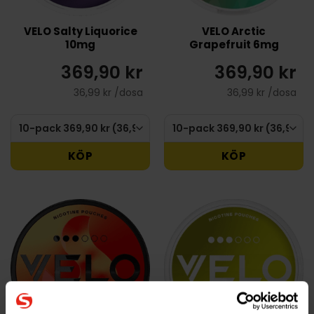
VELO Salty Liquorice
VELO Arctic
10mg
Grapefruit 6mg
369,90 kr
369,90 kr
36,99 kr /dosa
36,99 kr /dosa
KÖP
KÖP