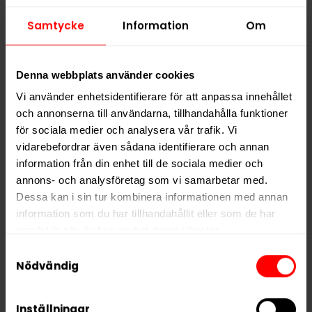
Samtycke
Information
Om
VELO Mango Flame
VELO Zesty
10mg
Elderflower 10mg
369,90 kr
369,90 kr
Denna webbplats använder cookies
Vi använder enhetsidentifierare för att anpassa innehållet
36,99 kr /dosa
36,99 kr /dosa
och annonserna till användarna, tillhandahålla funktioner
för sociala medier och analysera vår trafik. Vi
vidarebefordrar även sådana identifierare och annan
KÖP
KÖP
information från din enhet till de sociala medier och
annons- och analysföretag som vi samarbetar med.
Dessa kan i sin tur kombinera informationen med annan
information som du har tillhandahållit eller som de har
samlat in när du har använt deras tjänster.
Samtyckesval
5 third parties
We work with
who may receive and
Nödvändig
process your information.
Inställningar