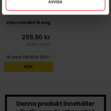
AVVISA
Killa Cold Mint 16,4mg
299,90 kr
29,99 kr /dosa
KÖP
Denna produkt innehåller