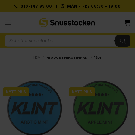
Skip
010-147 99 00 |
MÅN - FRE 08:30 - 19:00
to
content
Produktsökning
HEM
/
PRODUKT NIKOTINHALT
/
16,4
NYTT PRIS
NYTT PRIS