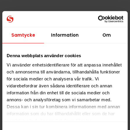
Killa Mango Ice
Killa Melon 16,4mg
16,4mg
299,90 kr
299,90 kr
Samtycke
Information
Om
29,99 kr /dosa
29,99 kr /dosa
Denna webbplats använder cookies
Vi använder enhetsidentifierare för att anpassa innehållet
KÖP
KÖP
och annonserna till användarna, tillhandahålla funktioner
för sociala medier och analysera vår trafik. Vi
vidarebefordrar även sådana identifierare och annan
information från din enhet till de sociala medier och
annons- och analysföretag som vi samarbetar med.
Dessa kan i sin tur kombinera informationen med annan
information som du har tillhandahållit eller som de har
samlat in när du har använt deras tjänster.
Samtyckesval