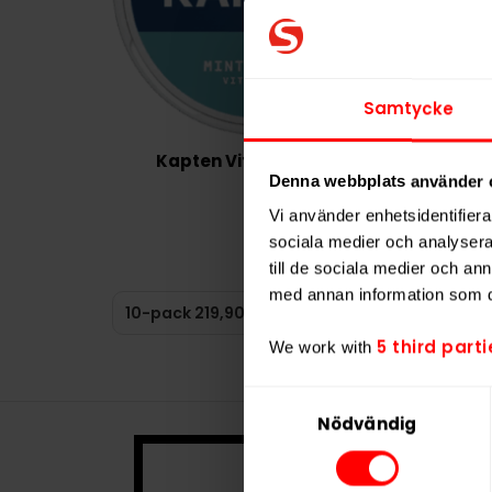
Samtycke
Kapten Vit Mint X-Stark
Denna webbplats använder 
219,90 kr
Vi använder enhetsidentifierar
sociala medier och analysera 
21,99 kr /dosa
till de sociala medier och a
med annan information som du 
KÖP
5 third parti
We work with
Samtyckesval
Nödvändig
Denna prod