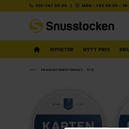
Skip
010-147 99 00 |
MÅN - FRE 08:30 - 1
to
content
Pr
NYHETER
NYTT PRIS
SN
HEM
/
PRODUKT NIKOTINHALT
/
17,2