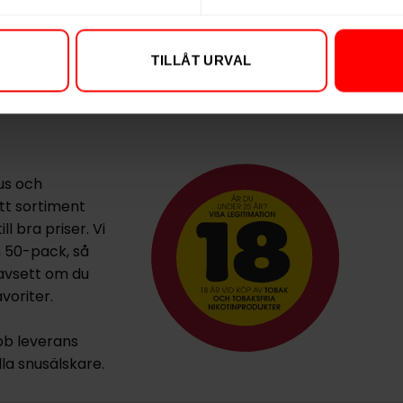
beroendeframkallande ämne
TILLÅT URVAL
us och
ett sortiment
l bra priser. Vi
h 50-pack, så
oavsett om du
voriter.
bb leverans
lla snusälskare.