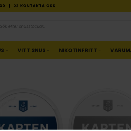
9:30 |
KONTAKTA OSS
oduktsökning
US
VITT SNUS
NIKOTINFRITT
VARUM