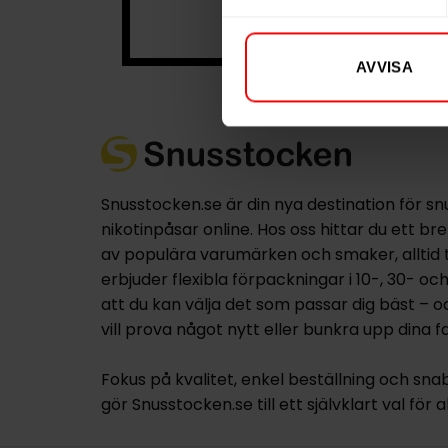
AVVISA
Snusstocken.se är din nya destination för sn
nikotinpåsar online. Hos oss hittar du ett br
av populära varumärken och smaker, alltid til
erbjuder flexibla förpackningar i 10-, 30- oc
att du kan välja det som passar dig bäst – 
vill prova något nytt eller bunkra upp dina fa
Fokus på kvalitet, enkel beställning och sna
gör Snusstocken.se till ett självklart val för a