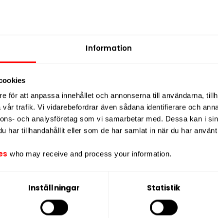
Information
Kapten Vit X-Stark
Kapten Vit Salmiak X-S
cookies
219,90 kr
Slut i 
e för att anpassa innehållet och annonserna till användarna, tillh
vår trafik. Vi vidarebefordrar även sådana identifierare och anna
21,99 kr /dosa
nnons- och analysföretag som vi samarbetar med. Dessa kan i sin
har tillhandahållit eller som de har samlat in när du har använt 
KÖP
es
who may receive and process your information.
Inställningar
Statistik
ukt innehåller nikotin som är