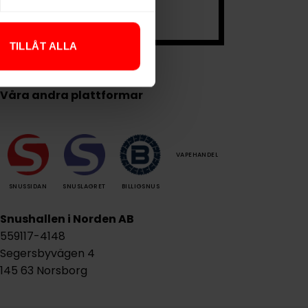
.
TILLÅT ALLA
Våra andra plattformar
VAPEHANDEL
SNUSSIDAN
SNUSLAGRET
BILLIGSNUS
Snushallen i Norden AB
559117-4148
Segersbyvägen 4
145 63 Norsborg