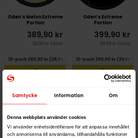
Oden’s Melon Extreme
Oden’s Extreme
Portion
Portion
389,90 kr
399,90 kr
38,99 kr /dosa
39,99 kr /dosa
KÖP
KÖP
Samtycke
Information
Om
Denna webbplats använder cookies
Vi använder enhetsidentifierare för att anpassa innehållet
och annonserna till användarna, tillhandahålla funktioner