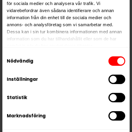
för sociala medier och analysera vår trafik. Vi
vidarebefordrar även sådana identifierare och annan
information från din enhet till de sociala medier och
Oden’s Kola Extreme
Portion
annons- och analysföretag som vi samarbetar med.
Dessa kan i sin tur kombinera informationen med annan
389,90 kr
information som du har tillhandahållit eller som de har
38,99 kr /dosa
samlat in när du har använt deras tjänster.
Samtyckesval
5 third parties
We work with
who may receive and
Nödvändig
process your information.
KÖP
Inställningar
Statistik
Denna produkt innehåller
Marknadsföring
nikotin som är ett mycket