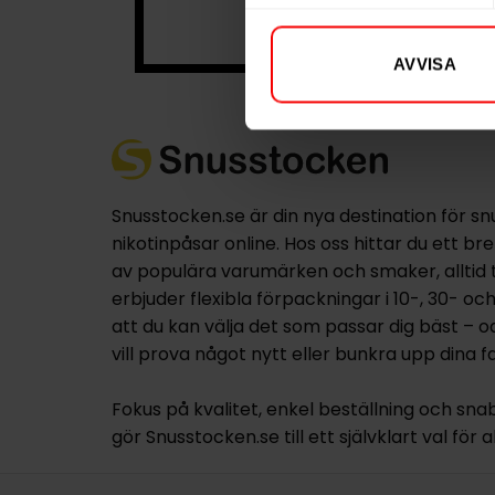
AVVISA
Snusstocken.se är din nya destination för sn
nikotinpåsar online. Hos oss hittar du ett br
av populära varumärken och smaker, alltid til
erbjuder flexibla förpackningar i 10-, 30- oc
att du kan välja det som passar dig bäst – 
vill prova något nytt eller bunkra upp dina fa
Fokus på kvalitet, enkel beställning och sna
gör Snusstocken.se till ett självklart val för a