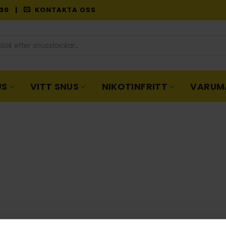
9:30 |
KONTAKTA OSS
oduktsökning
US
VITT SNUS
NIKOTINFRITT
VARUM