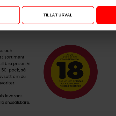
beroendeframkallande ämne
TILLÅT URVAL
us och
ett sortiment
l bra priser. Vi
h 50-pack, så
oavsett om du
voriter.
bb leverans
lla snusälskare.