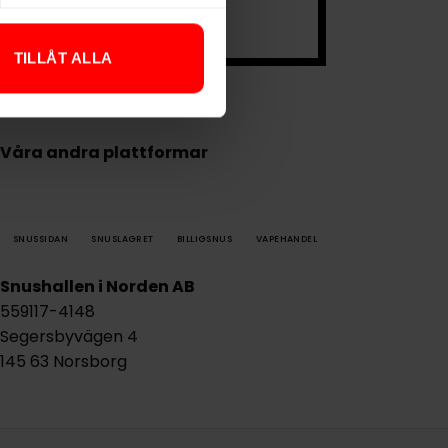
.
TILLÅT ALLA
Våra andra plattformar
SNUSSIDAN
SNUSLAGRET
BILLIGSNUS
VAPEHANDEL
Snushallen i Norden AB
559117-4148
Segersbyvägen 4
145 63 Norsborg