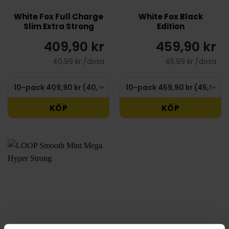
White Fox Full Charge
White Fox Black
Slim Extra Strong
Edition
409,90 kr
459,90 kr
40,99 kr /dosa
45,99 kr /dosa
KÖP
KÖP