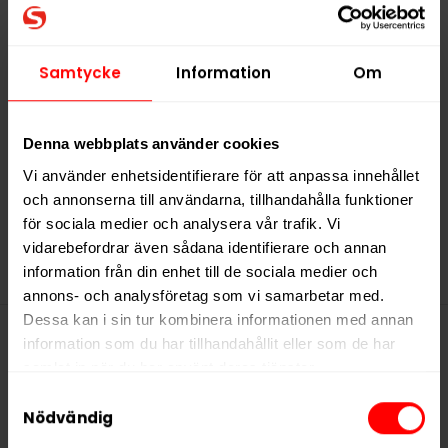
LOOP Smooth Mint
Mega Hyper Strong
Samtycke
Information
Om
339,90 kr
33,99 kr /dosa
Denna webbplats använder cookies
Vi använder enhetsidentifierare för att anpassa innehållet
och annonserna till användarna, tillhandahålla funktioner
KÖP
för sociala medier och analysera vår trafik. Vi
vidarebefordrar även sådana identifierare och annan
information från din enhet till de sociala medier och
annons- och analysföretag som vi samarbetar med.
Dessa kan i sin tur kombinera informationen med annan
information som du har tillhandahållit eller som de har
Denna produkt innehåller
samlat in när du har använt deras tjänster.
nikotin som är ett mycket
Samtyckesval
5 third parties
We work with
who may receive and
Nödvändig
beroendeframkallande ämne.
process your information.