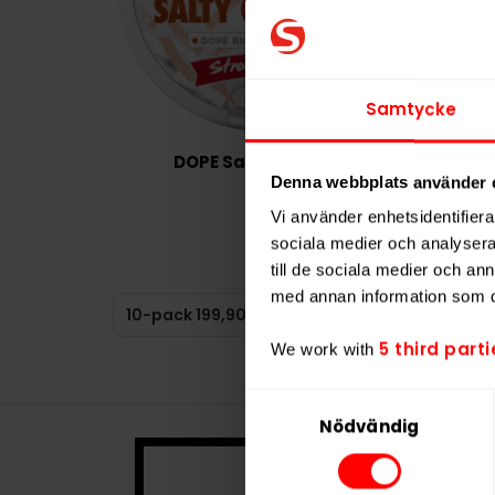
Samtycke
DOPE Salty Caramel
Denna webbplats använder 
199,90 kr
Vi använder enhetsidentifierar
sociala medier och analysera 
19,99 kr /dosa
till de sociala medier och a
med annan information som du 
KÖP
5 third parti
We work with
Samtyckesval
Nödvändig
Denna prod