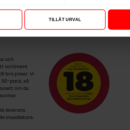
beroendeframkallande ämne
TILLÅT URVAL
us och
ett sortiment
l bra priser. Vi
h 50-pack, så
oavsett om du
voriter.
bb leverans
lla snusälskare.