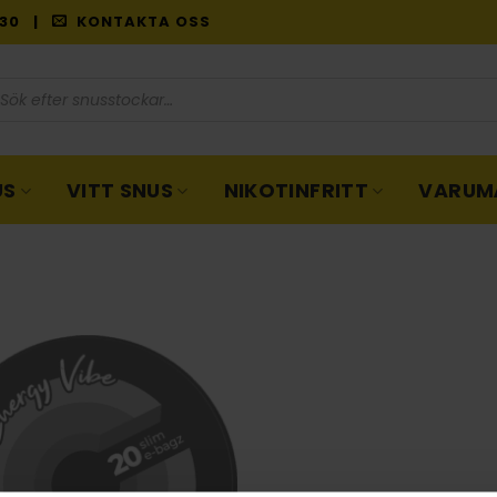
9:30 |
KONTAKTA OSS
oduktsökning
US
VITT SNUS
NIKOTINFRITT
VARUM