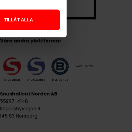
.
TILLÅT ALLA
Våra andra plattformar
VAPEHANDEL
SNUSSIDAN
SNUSLAGRET
BILLIGSNUS
Snushallen i Norden AB
559117-4148
Segersbyvägen 4
145 63 Norsborg