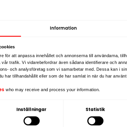
56mg koffein
Information
BAGZ Energy Vibe
cookies
Slut i lager
e för att anpassa innehållet och annonserna till användarna, tillh
vår trafik. Vi vidarebefordrar även sådana identifierare och anna
nnons- och analysföretag som vi samarbetar med. Dessa kan i sin
har tillhandahållit eller som de har samlat in när du har använt 
es
who may receive and process your information.
Inställningar
Statistik
ukt innehåller nikotin som är