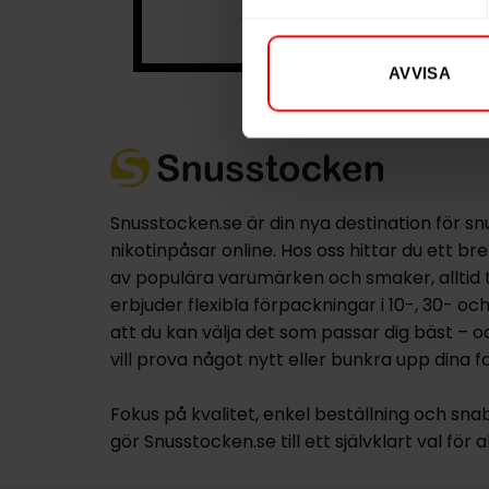
AVVISA
Snusstocken.se är din nya destination för sn
nikotinpåsar online. Hos oss hittar du ett br
av populära varumärken och smaker, alltid til
erbjuder flexibla förpackningar i 10-, 30- oc
att du kan välja det som passar dig bäst – 
vill prova något nytt eller bunkra upp dina fa
Fokus på kvalitet, enkel beställning och sna
gör Snusstocken.se till ett självklart val för a