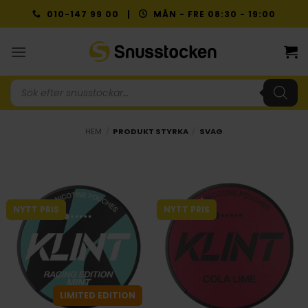
Skip
010-147 99 00 |
MÅN - FRE 08:30 - 19:00
to
content
Produktsökning
HEM
/
PRODUKT STYRKA
/
SVAG
NYTT PRIS
NYTT PRIS
LIMITED EDITION