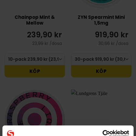
Chainpop Mint &
ZYN Spearmint Mini
Mellow
1,5mg
239,90 kr
919,90 kr
23,99 kr /dosa
30,66 kr /dosa
KÖP
KÖP