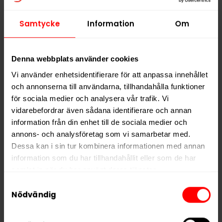
Samtycke
Information
Om
Helwit Raspberry
Lundgrens Tjäle
Liquorice
299,90 kr
309,90 kr
Denna webbplats använder cookies
Vi använder enhetsidentifierare för att anpassa innehållet
29,99 kr /dosa
30,99 kr /dosa
och annonserna till användarna, tillhandahålla funktioner
för sociala medier och analysera vår trafik. Vi
vidarebefordrar även sådana identifierare och annan
KÖP
KÖP
information från din enhet till de sociala medier och
annons- och analysföretag som vi samarbetar med.
Dessa kan i sin tur kombinera informationen med annan
information som du har tillhandahållit eller som de har
samlat in när du har använt deras tjänster.
Samtyckesval
5 third parties
We work with
who may receive and
Nödvändig
process your information.