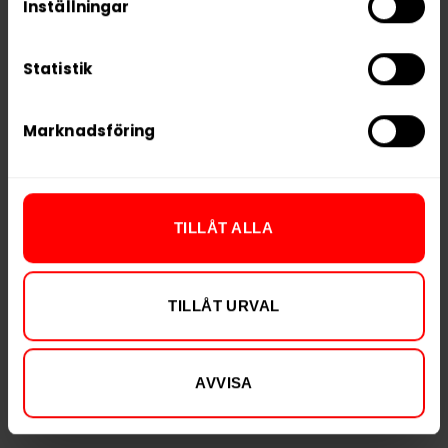
Inställningar
Statistik
ZYN Gentle Mint Mini
Helwit Lingonberry
3mg
Marknadsföring
919,90 kr
Slut i lager
30,66 kr /dosa
TILLÅT ALLA
KÖP
TILLÅT URVAL
AVVISA