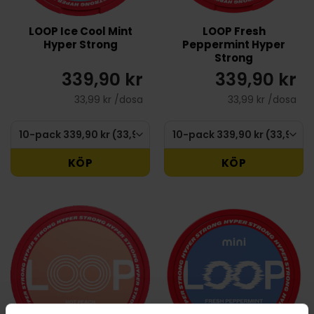
LOOP Ice Cool Mint
LOOP Fresh
Hyper Strong
Peppermint Hyper
Strong
339,90 kr
339,90 kr
33,99 kr /dosa
33,99 kr /dosa
KÖP
KÖP