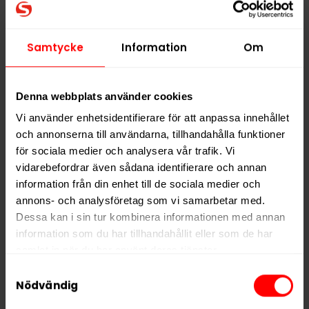
LOOP Hot Peach Hyper
LOOP Fresh
Samtycke
Information
Om
Strong
Peppermint Mini
Hyper Strong
339,90 kr
289,90 kr
Denna webbplats använder cookies
33,99 kr /dosa
28,99 kr /dosa
Vi använder enhetsidentifierare för att anpassa innehållet
och annonserna till användarna, tillhandahålla funktioner
för sociala medier och analysera vår trafik. Vi
vidarebefordrar även sådana identifierare och annan
KÖP
KÖP
information från din enhet till de sociala medier och
annons- och analysföretag som vi samarbetar med.
Dessa kan i sin tur kombinera informationen med annan
information som du har tillhandahållit eller som de har
samlat in när du har använt deras tjänster.
Samtyckesval
5 third parties
We work with
who may receive and
Nödvändig
process your information.