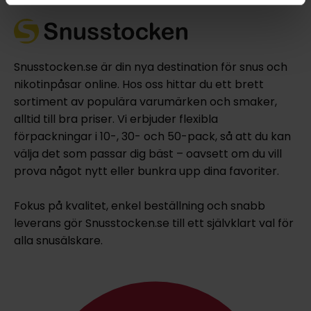
Snusstocken.se är din nya destination för snus och
nikotinpåsar online. Hos oss hittar du ett brett
sortiment av populära varumärken och smaker,
alltid till bra priser. Vi erbjuder flexibla
förpackningar i 10-, 30- och 50-pack, så att du kan
välja det som passar dig bäst – oavsett om du vill
prova något nytt eller bunkra upp dina favoriter.
Fokus på kvalitet, enkel beställning och snabb
leverans gör Snusstocken.se till ett självklart val för
alla snusälskare.