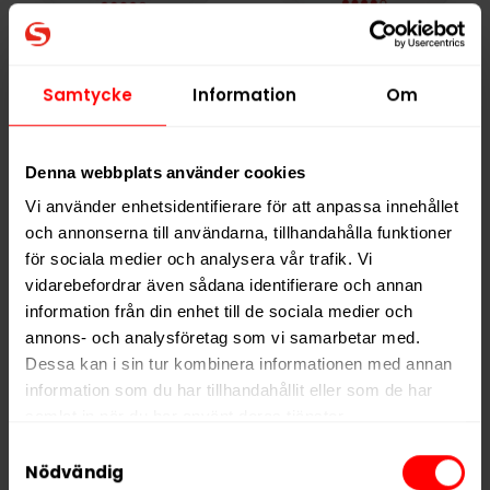
X Berry Fresh Extra
X Cosmic Blast Extra
Strong
Strong
Samtycke
Information
Om
239,90 kr
239,90 kr
23,99 kr /dosa
23,99 kr /dosa
Denna webbplats använder cookies
Vi använder enhetsidentifierare för att anpassa innehållet
och annonserna till användarna, tillhandahålla funktioner
KÖP
KÖP
för sociala medier och analysera vår trafik. Vi
vidarebefordrar även sådana identifierare och annan
information från din enhet till de sociala medier och
annons- och analysföretag som vi samarbetar med.
Dessa kan i sin tur kombinera informationen med annan
information som du har tillhandahållit eller som de har
samlat in när du har använt deras tjänster.
Samtyckesval
5 third parties
We work with
who may receive and
Nödvändig