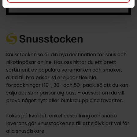
beroendeframkallande ämne.
Snusstocken.se är din nya destination för snus och
nikotinpåsar online. Hos oss hittar du ett brett
sortiment av populära varumärken och smaker,
alltid till bra priser. Vi erbjuder flexibla
förpackningar i 10-, 30- och 50-pack, så att du kan
välja det som passar dig bäst – oavsett om du vill
prova något nytt eller bunkra upp dina favoriter.
Fokus på kvalitet, enkel beställning och snabb
leverans gör Snusstocken.se till ett självklart val för
alla snusälskare.