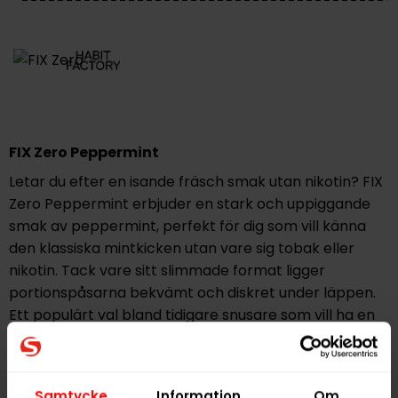
FIX Zero Peppermint
Letar du efter en isande fräsch smak utan nikotin? FIX
Zero Peppermint erbjuder en stark och uppiggande
smak av peppermint, perfekt för dig som vill känna
den klassiska mintkicken utan vare sig tobak eller
nikotin. Tack vare sitt slimmade format ligger
portionspåsarna bekvämt och diskret under läppen.
Ett populärt val bland tidigare snusare som vill ha en
naturligt fräsch känsla.
Hitta alla produkter från
FIX Zero
Samtycke
Information
Om