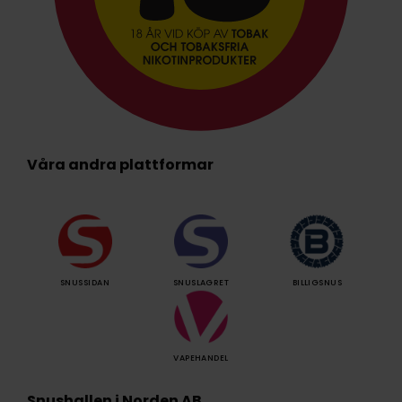
Våra andra plattformar
SNUSSIDAN
SNUSLAGRET
BILLIGSNUS
VAPEHANDEL
Snushallen i Norden AB