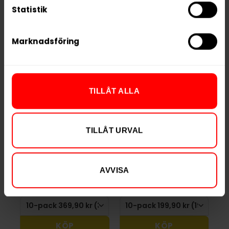
Statistik
RELATERADE PRODUKTER
Marknadsföring
TILLÅT ALLA
LEWA Focus
FIX Zero
TILLÅT URVAL
Cucumber & Mint
Watermelon Ice
369,90 kr
199,90 kr
AVVISA
36,99 kr /dosa
19,99 kr /dosa
KÖP
KÖP