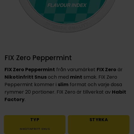
FIX Zero Peppermint
FIX Zero Peppermint
från varumärket
FIX Zero
är
Nikotinfritt Snus
och med
mint
smak. FIX Zero
Peppermint kommer i
slim
format och varje dosa
rymmer 20 portioner. FIX Zero är tillverkat av
Habit
Factory
.
TYP
STYRKA
NIKOTINFRITT SNUS