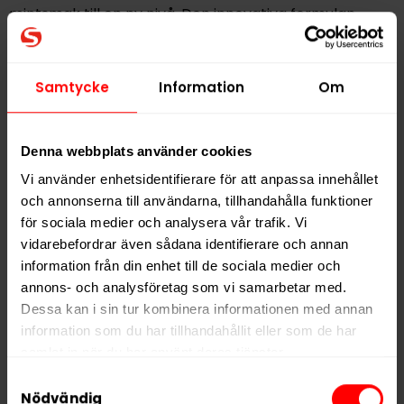
mintsmak till en ny nivå. Den innovativa formulan
möter moderna krav på hälsa och funktion utan att
kompromissa på kvalitet eller smak.
Samtycke
Information
Om
LEWA Wintermint Nikotinfritt Snus är en del av LEWA:s
breda produktlinje som erbjuder både nikotinfria och
nikotinhaltiga alternativ i portionsformat. Företaget
Denna webbplats använder cookies
strävar efter att skapa hälsosammare produkter som
Vi använder enhetsidentifierare för att anpassa innehållet
utmanar normerna och samtidigt tillfredsställer
och annonserna till användarna, tillhandahålla funktioner
behovet av en energigivande och fräsch upplevelse.
för sociala medier och analysera vår trafik. Vi
Produkten är perfekt för dig som söker ett smakrikt
vidarebefordrar även sådana identifierare och annan
och energigivande alternativ som enkelt kan ersätta
information från din enhet till de sociala medier och
kaffe eller traditionellt snus i din vardag.
annons- och analysföretag som vi samarbetar med.
Dessa kan i sin tur kombinera informationen med annan
information som du har tillhandahållit eller som de har
Hitta alla produkter från
LEWA
samlat in när du har använt deras tjänster.
Alla produkter med smaken
Mint
Samtyckesval
5 third parties
We work with
who may receive and
Nödvändig