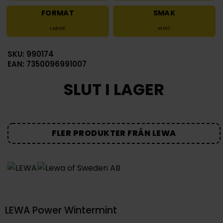
FORMAT
SMAK
LARGE
MINT
SKU: 990174
EAN: 7350096991007
SLUT I LAGER
FLER PRODUKTER FRÅN LEWA
LEWA Power Wintermint