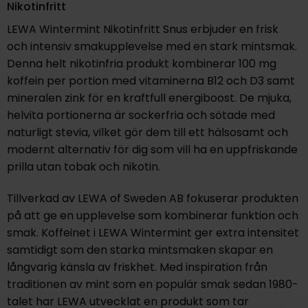
Nikotinfritt
LEWA Wintermint Nikotinfritt Snus erbjuder en frisk
och intensiv smakupplevelse med en stark mintsmak.
Denna helt nikotinfria produkt kombinerar 100 mg
koffein per portion med vitaminerna B12 och D3 samt
mineralen zink för en kraftfull energiboost. De mjuka,
helvita portionerna är sockerfria och sötade med
naturligt stevia, vilket gör dem till ett hälsosamt och
modernt alternativ för dig som vill ha en uppfriskande
prilla utan tobak och nikotin.
Tillverkad av LEWA of Sweden AB fokuserar produkten
på att ge en upplevelse som kombinerar funktion och
smak. Koffeinet i LEWA Wintermint ger extra intensitet
samtidigt som den starka mintsmaken skapar en
långvarig känsla av friskhet. Med inspiration från
traditionen av mint som en populär smak sedan 1980-
talet har LEWA utvecklat en produkt som tar