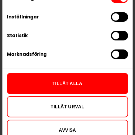
process your information.
PRODUKTINFORMATION
Inställningar
Typ
Nikotinfritt Snus
Smak
Mint
Statistik
Format
Large
Vikt per dosa
10 g
Marknadsföring
Portioner per dosa
18
Vikt per portion
0,6 g
Varumärke
LEWA
TILLÅT ALLA
Tillverkare
Lewa of Sweden AB
TILLÅT URVAL
RELATERADE PRODUKTER
AVVISA