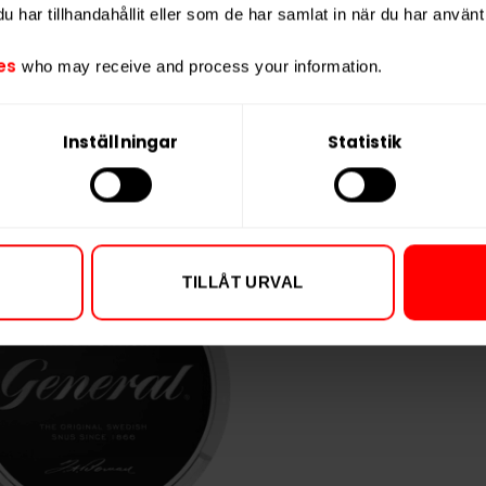
har tillhandahållit eller som de har samlat in när du har använt 
Vikt per portion
Varumärke
es
who may receive and process your information.
Tillverkare
Inställningar
Statistik
TILLÅT URVAL