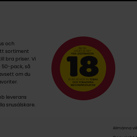
us och
ett sortiment
l bra priser. Vi
h 50-pack, så
oavsett om du
voriter.
bb leverans
lla snusälskare.
Allmänna vil