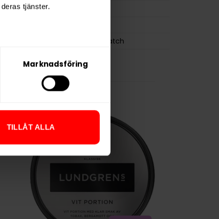
deras tjänster.
0,9 g
Kronan
Swedish Match
Marknadsföring
TILLÅT ALLA