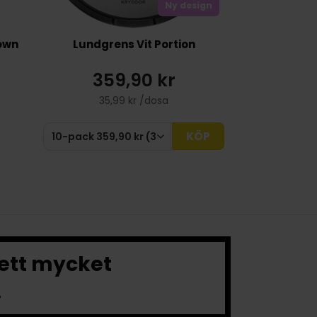
Ny design
own
Lundgrens Vit Portion
359,90 kr
35,99 kr /dosa
KÖP
 ett mycket
.