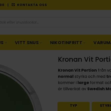
9:30 |
KONTAKTA OSS
oduktsökning
US
VITT SNUS
NIKOTINFRITT
VARUM
Kronan Vit Port
Kronan Vit Portion
från v
normal
styrka och med
tr
kommer i
large
format och
är tillverkat av
Swedish M
TYP
STYR