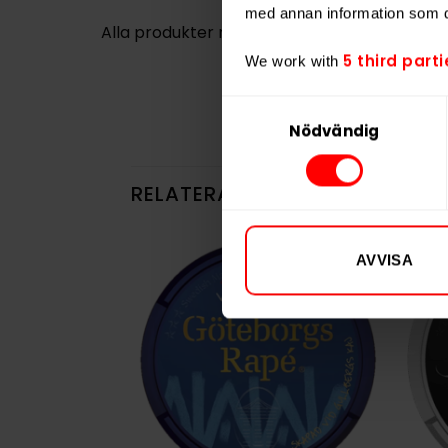
med annan information som du 
Alla produkter med smaken
Traditionell
5 third parti
We work with
Samtyckesval
Nödvändig
RELATERADE PRODUKTER
AVVISA