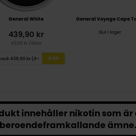
General White
General Voyage Cape T
439,90 kr
Slut i lager
43,99 kr /dosa
KÖP
ukt innehåller nikotin som är
beroendeframkallande ämne