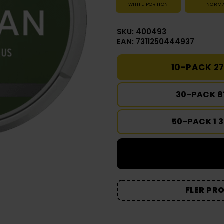
WHITE PORTION
NORM
SKU: 400493
EAN: 7311250444937
10-PACK 27
30-PACK 8
50-PACK 1 
FLER PR