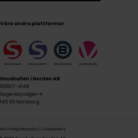
Våra andra plattformar
SNUSSIDAN
SNUSLAGRET
BILLIGSNUS
VAPEHANDEL
Snushallen i Norden AB
559117-4148
Segersbyvägen 4
145 63 Norsborg
lkor
|
Integritetspolicy
|
Cookiepolicy