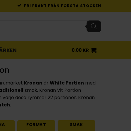
FRI FRAKT FRÅN FÖRSTA STOCKEN
ÄRKEN
0,00
KR
ion
arumärket
Kronan
är
White Portion
med
aditionell
smak. Kronan Vit Portion
 varje dosa rymmer 22 portioner. Kronan
atch
.
KA
FORMAT
SMAK