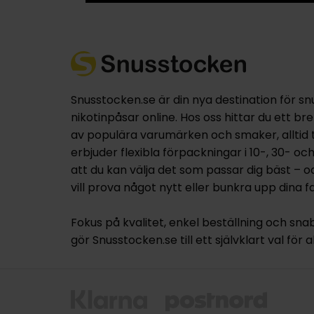
Snusstocken.se är din nya destination för sn
nikotinpåsar online. Hos oss hittar du ett br
av populära varumärken och smaker, alltid til
erbjuder flexibla förpackningar i 10-, 30- oc
att du kan välja det som passar dig bäst – 
vill prova något nytt eller bunkra upp dina fa
Fokus på kvalitet, enkel beställning och sna
gör Snusstocken.se till ett självklart val för a