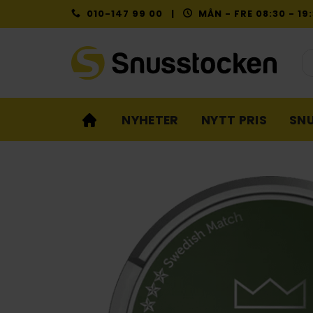
Skip
010-147 99 00 |
MÅN - FRE 08:30 - 1
to
content
Pr
NYHETER
NYTT PRIS
SN