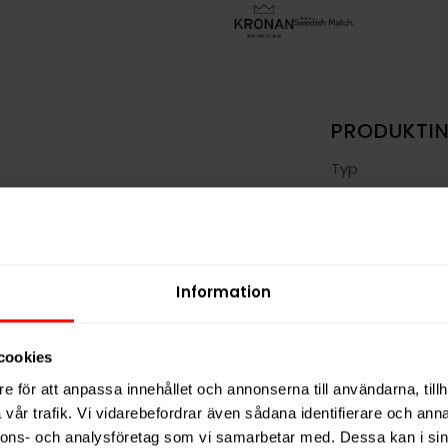
PRODUKTI
Typ
Smak
en klassisk och traditionell tobakssmak som
Format
 och dill. Kronan Vit Portion har en låg
Styrka
re variant av Kronans portionssnus. Kronan Vit
Information
tt prillorna är fuktiga på ytan och rinner
Nikotin per gra
 på 8 mg/g. Kronan Snus är ett varumärke
Nikotin per port
der en rad olika snusvarianter för olika
cookies
Nikotin per dos
e för att anpassa innehållet och annonserna till användarna, tillh
Vikt per dosa
vår trafik. Vi vidarebefordrar även sådana identifierare och anna
Portioner per d
nnons- och analysföretag som vi samarbetar med. Dessa kan i sin