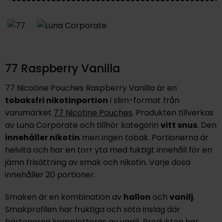
77 Raspberry Vanilla
77 Nicotine Pouches Raspberry Vanilla är en
tobaksfri nikotinportion
i slim-format från
varumärket
77 Nicotine Pouches
. Produkten tillverkas
av Luna Corporate och tillhör kategorin
vitt snus
. Den
innehåller nikotin
men ingen tobak. Portionerna är
helvita och har en torr yta med fuktigt innehåll för en
jämn frisättning av smak och nikotin. Varje dosa
innehåller 20 portioner.
Smaken är en kombination av
hallon
och
vanilj
.
Smakprofilen har fruktiga och söta inslag där
bärtonerna kompletteras av vanilj. Produkten har