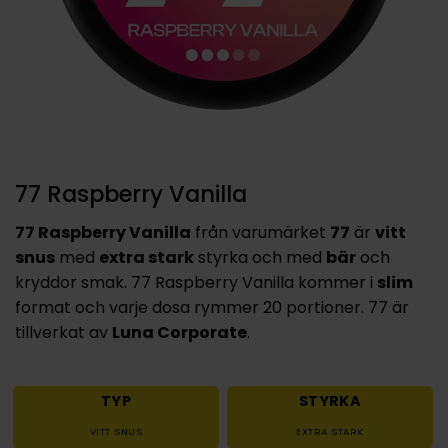
77 Raspberry Vanilla
77 Raspberry Vanilla
från varumärket
77
är
vitt
snus
med
extra stark
styrka och med
bär
och
kryddor smak. 77 Raspberry Vanilla kommer i
slim
format och varje dosa rymmer 20 portioner. 77 är
tillverkat av
Luna Corporate
.
TYP
STYRKA
VITT SNUS
EXTRA STARK