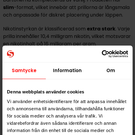
slim
-format, vilket innebär att prillorna är långsmala
och anpassade för diskret placering under läppen.
Nikotinstyrkan är klassificerad som
extra stark
. Varje
prilla innehåller 10,4 milligram nikotin, vilket motsvarar
en nikotinhalt på 16 milligram per gram.
77 Nicotine Pouches är ett varumärke som erbjuder
tobaksfria nikotinportioner i flera olika smakprofiler
Samtycke
Information
Om
och styrkenivåer. Sortimentet består av produkter i
slim-format som kombinerar både klassiska smaker
och unika variationer.
Denna webbplats använder cookies
Vi använder enhetsidentifierare för att anpassa innehållet
Hitta alla produkter från
77
och annonserna till användarna, tillhandahålla funktioner
för sociala medier och analysera vår trafik. Vi
Alla produkter med smaken
Bär
,
Kryddor
vidarebefordrar även sådana identifierare och annan
information från din enhet till de sociala medier och