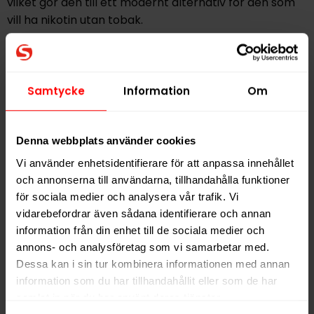
vilket gör den till ett modernt alternativ för den som
vill ha nikotin utan tobak.
Varje dosa innehåller 20 portioner och är utformad för
att ge en diskret och aromatisk användning. LOOP
Creamy Cappuccino Mini är ett val för den som
Samtycke
Information
Om
uppskattar en varm och söt smakprofil med inslag av
kaffe och nötighet, i ett smidigt miniformat.
Denna webbplats använder cookies
Vi använder enhetsidentifierare för att anpassa innehållet
Hitta alla produkter från
LOOP
och annonserna till användarna, tillhandahålla funktioner
Alla produkter med smaken
Kaffe
för sociala medier och analysera vår trafik. Vi
vidarebefordrar även sådana identifierare och annan
information från din enhet till de sociala medier och
PRODUKTINFORMATION
annons- och analysföretag som vi samarbetar med.
Typ
Vitt Snus
Dessa kan i sin tur kombinera informationen med annan
information som du har tillhandahållit eller som de har
Smak
Kaffe
samlat in när du har använt deras tjänster.
Format
Mini