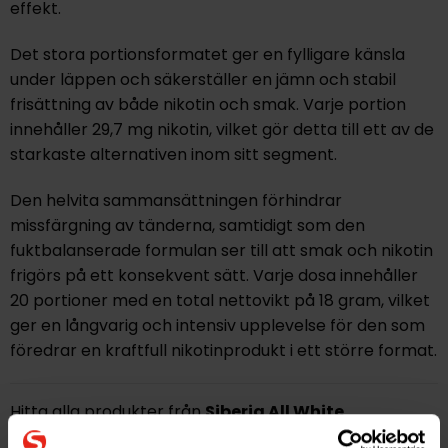
effekt.
Det stora portionsformatet ger en fylligare känsla
under läppen och säkerställer en jämn och stabil
frisättning av både nikotin och smak. Varje portion
innehåller 29,7 mg nikotin, vilket gör detta till ett av de
starkaste alternativen inom sitt segment.
Den helvita sammansättningen förhindrar
missfärgning av tänderna, samtidigt som den
fuktbalanserade formulan ser till att smak och nikotin
frigörs på ett konsekvent sätt. Varje dosa innehåller
20 portioner med en total nettovikt på 18 gram, vilket
ger en långvarig och intensiv upplevelse för den som
föredrar en kraftfull nikotinprodukt i ett större format.
Hitta alla produkter från
Siberia All White