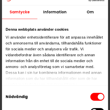
Alla produkter med smaken
Mint
Samtycke
Information
Om
PRODUKTINFORMATION
Typ
Vitt Snus
Denna webbplats använder cookies
Smak
Mint
Vi använder enhetsidentifierare för att anpassa innehållet
Format
Large
och annonserna till användarna, tillhandahålla funktioner
för sociala medier och analysera vår trafik. Vi
Styrka
Extra Stark
vidarebefordrar även sådana identifierare och annan
Nikotin per gram
33,0 mg/g
information från din enhet till de sociala medier och
Nikotin per portion
29,7 mg
annons- och analysföretag som vi samarbetar med.
Dessa kan i sin tur kombinera informationen med annan
Nikotin per dosa
594 mg
information som du har tillhandahållit eller som de har
Vikt per dosa
18 g
samlat in när du har använt deras tjänster.
Portioner per dosa
20
Samtyckesval
5 third parties
We work with
who may receive and
Nödvändig
Vikt per portion
0,9 g
process your information.
Varumärke
Siberia All White