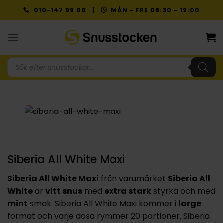
Skip
010-147 99 00 |
MÅN - FRE 08:30 - 19:00
to
content
Produktsökning
Siberia All White Maxi
Siberia All White Maxi
från varumärket
Siberia All
White
är
vitt snus
med
extra stark
styrka och med
mint
smak. Siberia All White Maxi kommer i
large
format och varje dosa rymmer 20 portioner. Siberia