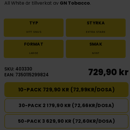
All White är tillverkat av
GN Tobacco
.
TYP
STYRKA
VITT SNUS
EXTRA STARK
FORMAT
SMAK
LARGE
MINT
SKU: 403330
729,90 kr
EAN: 7350115299824
10-PACK 729,90 KR (72,99KR/DOSA)
30-PACK 2 179,90 KR (72,66KR/DOSA)
50-PACK 3 629,90 KR (72,60KR/DOSA)