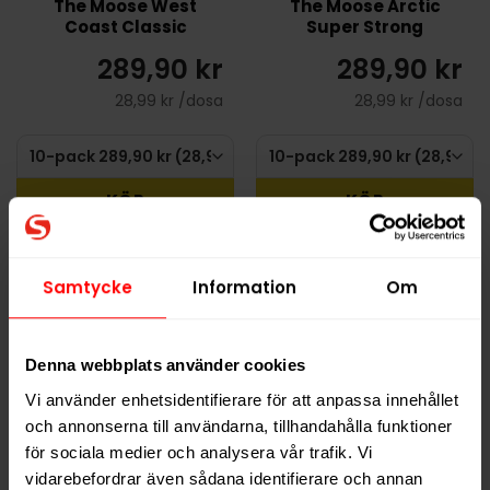
The Moose West
The Moose Arctic
Coast Classic
Super Strong
289,90 kr
289,90 kr
28,99 kr /dosa
28,99 kr /dosa
KÖP
KÖP
Samtycke
Information
Om
Denna webbplats använder cookies
Vi använder enhetsidentifierare för att anpassa innehållet
och annonserna till användarna, tillhandahålla funktioner
för sociala medier och analysera vår trafik. Vi
vidarebefordrar även sådana identifierare och annan