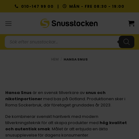
Skip
010-147 99 00 |
MÅN - FRE 08:30 - 19:00
to
content
Produktsökning
HEM
/
HANSA SNUS
Hansa Snus
är en svensk tillverkare av
snus och
nikotinportioner
med bas på Gotland. Produktionen sker i
Roma Sockerbruk, där företaget grundades år 2023.
De kombinerar svenskt hantverk med modern
tillverkningsteknik för att skapa produkter med
hög kvalitet
och autentisk smak
. Målet är att erbjuda en äkta
snusupplevelse för dagens konsumenter.