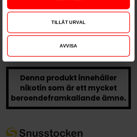
The Moose Melon
White Portion
TILLÅT URVAL
Slut i lager
AVVISA
Denna produkt innehåller
nikotin som är ett mycket
beroendeframkallande ämne.