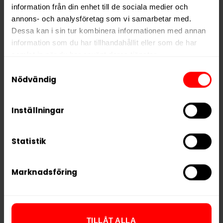
information från din enhet till de sociala medier och
The Moose Gotland
The Moose Major Mint
Classic
annons- och analysföretag som vi samarbetar med.
Dessa kan i sin tur kombinera informationen med annan
289,90 kr
289,90 kr
information som du har tillhandahållit eller som de har
28,99 kr /dosa
28,99 kr /dosa
samlat in när du har använt deras tjänster.
Samtyckesval
5 third parties
We work with
who may receive and
Nödvändig
process your information.
KÖP
KÖP
Inställningar
Statistik
Marknadsföring
TILLÅT ALLA