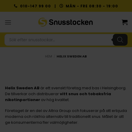
Skip
010-147 99 00 |
MÅN - FRE 08:30 - 19:00
to
content
Produktsökning
HEM
/
HELIX SWEDEN AB
Helix Sweden AB
är ett svenskt företag med bas i Helsingborg.
De tillverkar och distribuerar
vitt snus och tobaksfria
nikotinportioner
av hög kvalitet.
Företaget är en del av Altria Group och fokuserar på att erbjuda
moderna och rökfria alternativ till traditionellt snus. Målet är att
ge konsumenterna fler valmöjligheter.