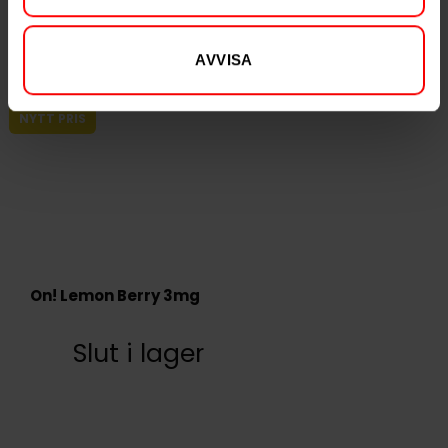
AVVISA
NYTT PRIS
On! Lemon Berry 3mg
Slut i lager