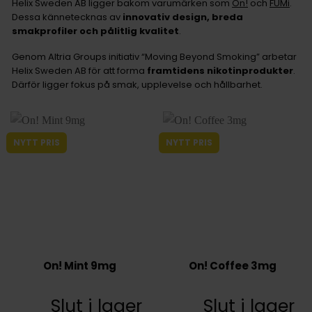
Helix Sweden AB ligger bakom varumärken som
On!
och
FUMi
.
Dessa kännetecknas av
innovativ design, breda
smakprofiler och pålitlig kvalitet
.
Genom Altria Groups initiativ “Moving Beyond Smoking” arbetar
Helix Sweden AB för att forma
framtidens nikotinprodukter
.
Därför ligger fokus på smak, upplevelse och hållbarhet.
NYTT PRIS
NYTT PRIS
On! Mint 9mg
On! Coffee 3mg
Slut i lager
Slut i lager