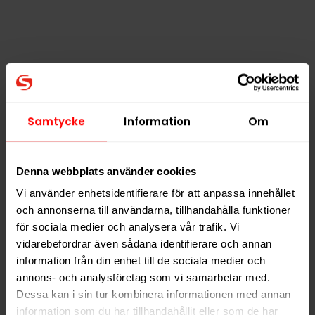
On! Tropical Spice
On! Tropical Spice
3mg
6mg
Slut i lager
Slut i lager
Samtycke
Information
Om
Denna webbplats använder cookies
Vi använder enhetsidentifierare för att anpassa innehållet
NYTT PRIS
NYTT PRIS
och annonserna till användarna, tillhandahålla funktioner
för sociala medier och analysera vår trafik. Vi
vidarebefordrar även sådana identifierare och annan
information från din enhet till de sociala medier och
annons- och analysföretag som vi samarbetar med.
Dessa kan i sin tur kombinera informationen med annan
information som du har tillhandahållit eller som de har