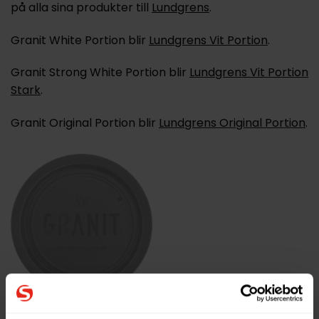
på alla sina produkter till
Lundgrens
.
Granit White Portion blir
Lundgrens Vit Portion
.
Granit Strong White Portion blir
Lundgrens Vit Portion
Stark
.
Granit Original Portion blir
Lundgrens Original Portion
.
Granit Lös