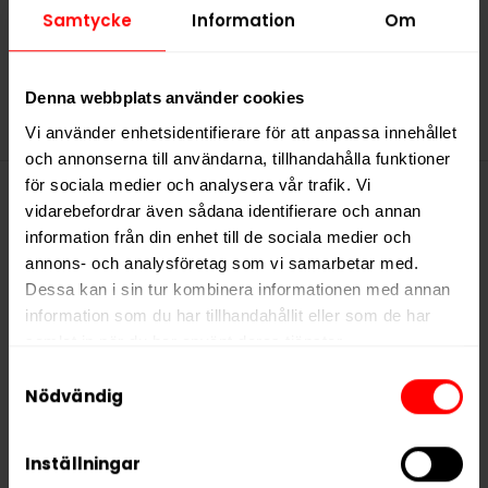
Samtycke
Information
Om
Slut i lager
Denna webbplats använder cookies
Vi använder enhetsidentifierare för att anpassa innehållet
och annonserna till användarna, tillhandahålla funktioner
för sociala medier och analysera vår trafik. Vi
vidarebefordrar även sådana identifierare och annan
Denna produkt innehåller
information från din enhet till de sociala medier och
nikotin som är ett mycket
annons- och analysföretag som vi samarbetar med.
Dessa kan i sin tur kombinera informationen med annan
beroendeframkallande ämne.
information som du har tillhandahållit eller som de har
samlat in när du har använt deras tjänster.
Samtyckesval
5 third parties
We work with
who may receive and
Nödvändig
process your information.
Inställningar
Snusstocken.se är din nya destination för snus och