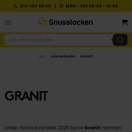
Skip
010-147 99 00 |
MÅN - FRE 08:30 - 19:00
to
content
Produktsökning
HEM
/
VARUMÄRKEN
/
GRANIT
Under första kvartalet 2026 bytte
Granit
namnen