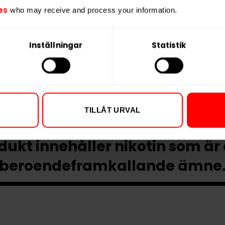
es
who may receive and process your information.
61,99 kr /dosa
61,99 k
KÖP
Inställningar
Statistik
r
, och upplev ett snus för dig som söker något kraftfullt 
TILLÅT URVAL
ukt innehåller nikotin som är
beroendeframkallande ämne