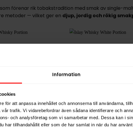
som förenar rik tobakstradition med smak av single-malt
dre metoder — vilket ger en
djup, jordig och rökig smakp
Information
cookies
e för att anpassa innehållet och annonserna till användarna, tillh
vår trafik. Vi vidarebefordrar även sådana identifierare och anna
Islay Whisky Portion
Islay Whisky White Por
nnons- och analysföretag som vi samarbetar med. Dessa kan i sin
har tillhandahållit eller som de har samlat in när du har använt 
619,90 kr
619,9