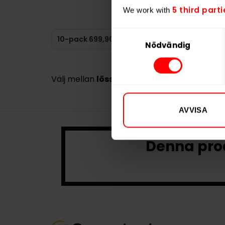
5 third parti
We work with
69,99 kr /dosa
Samtyckesval
KÖP
Nödvändig
Välj mellan
lössnus eller portionsvariante
AVVISA
Denna prod