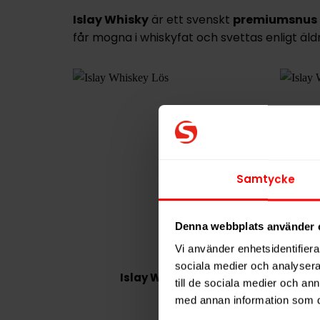
Islay Whisky
är ett svenskt
premiumsnus
får mogna i whiskyfat och svettas enligt äl
Samtycke
Denna webbplats använder 
Vi använder enhetsidentifierar
sociala medier och analysera 
Islay Whiskey Lös
till de sociala medier och a
med annan information som du 
699,90 kr