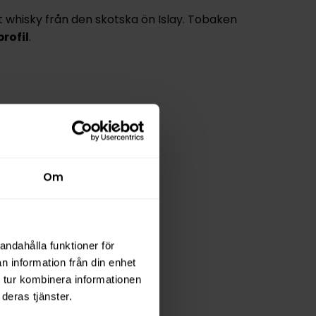
 whisky från den skotska ön Islay. Tobaken
rofil
.
Om
andahålla funktioner för
n information från din enhet
tion
 tur kombinera informationen
deras tjänster.
0 kr