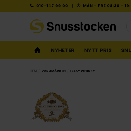
Skip
010-147 99 00 |
MÅN - FRE 08:30 - 1
to
content
Pr
NYHETER
NYTT PRIS
SN
HEM
/
VARUMÄRKEN
/
ISLAY WHISKY