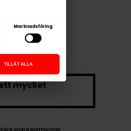
r /dosa
KÖP
Marknadsföring
och smakrikt.
TILLÅT ALLA
 ett mycket
.
Våra andra plattformar