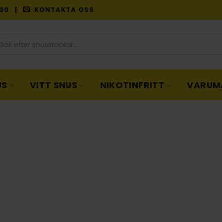
9:30 |
KONTAKTA OSS
oduktsökning
US
VITT SNUS
NIKOTINFRITT
VARUM