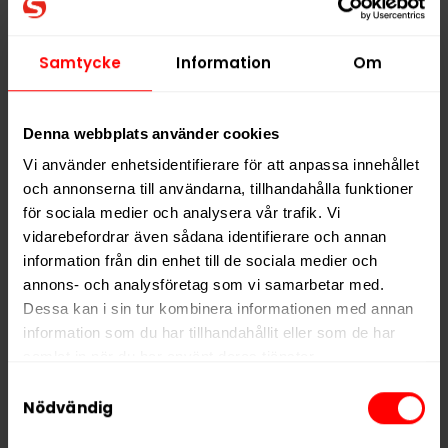
219,90 kr
219,90 kr
21,99 kr /dosa
21,99 kr /dosa
Samtycke
Information
Om
Denna webbplats använder cookies
KÖP
KÖP
Vi använder enhetsidentifierare för att anpassa innehållet
och annonserna till användarna, tillhandahålla funktioner
för sociala medier och analysera vår trafik. Vi
vidarebefordrar även sådana identifierare och annan
information från din enhet till de sociala medier och
annons- och analysföretag som vi samarbetar med.
Dessa kan i sin tur kombinera informationen med annan
information som du har tillhandahållit eller som de har
samlat in när du har använt deras tjänster.
Samtyckesval
5 third parties
We work with
who may receive and
Nödvändig
Kaliber Vit Salmiak
process your information.