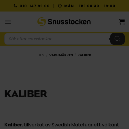
Skip
010-147 99 00 |
MÅN - FRE 08:30 - 19:00
to
content
Produktsökning
HEM
/
VARUMÄRKEN
/
KALIBER
Kaliber
, tillverkat av
Swedish Match
, är ett välkänt