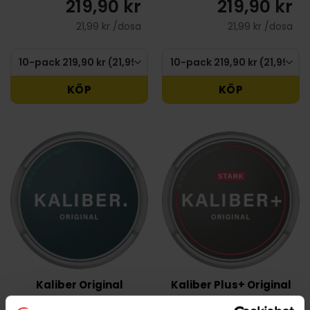
219,90 kr
219,90 kr
21,99 kr /dosa
21,99 kr /dosa
KÖP
KÖP
Kaliber Original
Kaliber Plus+ Original