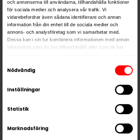
och annonserna till användarna, tillhandahålla funktioner
Mini
Strawberry Lime Mini
för sociala medier och analysera vår trafik. Vi
Slut i lager
Slut i lager
vidarebefordrar även sådana identifierare och annan
information från din enhet till de sociala medier och
annons- och analysföretag som vi samarbetar med.
Dessa kan i sin tur kombinera informationen med annan
Med en tydlig inriktning på
mode och livsstil
information som du har tillhandahållit eller som de har
samlat in när du har använt deras tjänster.
erbjuder Kelly White produkter som kombinerar
funktion med estetik, vilket gör dem till ett populärt
Samtyckesval
5 third parties
We work with
who may receive and
Nödvändig
val hos många snusare. Företaget bakom
process your information.
varumärket är
White Industries AB
.
Inställningar
Statistik
Denna produkt innehåller
Marknadsföring
nikotin som är ett mycket