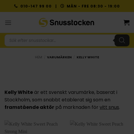
Skip
010-147 99 00 |
MÅN - FRE 08:30 - 19:00
to
content
Produktsökning
HEM
/
VARUMÄRKEN
/
KELLY WHITE
Kelly White
är ett svenskt varumärke, baserat i
Stockholm, som snabbt etablerat sig som en
framstående aktör
på marknaden för
vitt snus
.