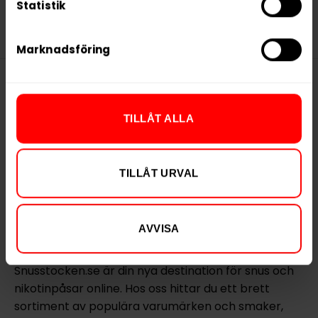
Statistik
snusupplevelse med tydlig västkustskaraktär
.
Marknadsföring
Denna produkt innehåller
TILLÅT ALLA
nikotin som är ett mycket
beroendeframkallande ämne.
TILLÅT URVAL
AVVISA
Snusstocken.se är din nya destination för snus och
nikotinpåsar online. Hos oss hittar du ett brett
sortiment av populära varumärken och smaker,