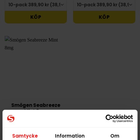
KÖP
KÖP
Smögen Seabreeze
Mint 8mg
389,90 kr
38,99 kr /dosa
Samtycke
Information
Om