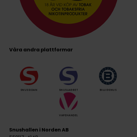
Våra andra plattformar
SNUSSIDAN
SNUSLAGRET
BILLIGSNUS
VAPEHANDEL
Snushallen i Norden AB