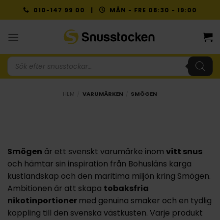
Skip
010-147 99 00 |
MÅN - FRE 08:30 - 19:00
to
content
Produktsökning
HEM
/
VARUMÄRKEN
/
SMÖGEN
Smögen
är ett svenskt varumärke inom
vitt snus
och hämtar sin inspiration från Bohusläns karga
kustlandskap och den maritima miljön kring Smögen.
Ambitionen är att skapa
tobaksfria
nikotinportioner
med genuina smaker och en tydlig
koppling till den svenska västkusten. Varje produkt