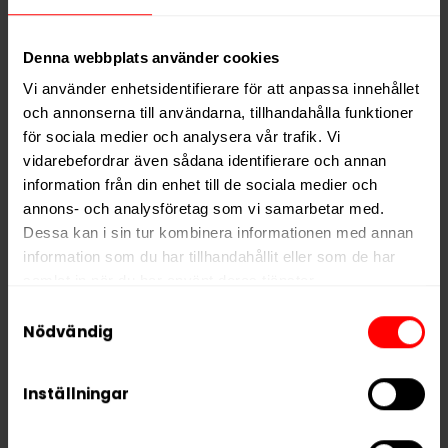
Denna webbplats använder cookies
KÖP
Vi använder enhetsidentifierare för att anpassa innehållet
och annonserna till användarna, tillhandahålla funktioner
för sociala medier och analysera vår trafik. Vi
Produkterna tillverkas i Sverige och kombinerar
vidarebefordrar även sådana identifierare och annan
helvita portioner med
moderna smakprofiler och
information från din enhet till de sociala medier och
en genomarbetad design
. Fokus ligger på
annons- och analysföretag som vi samarbetar med.
välbalanserade smaker och en jämn
Dessa kan i sin tur kombinera informationen med annan
nikotinupplevelse, där inspirationen från havet och
information som du har tillhandahållit eller som de har
den svenska västkusten genomsyrar både innehåll
samlat in när du har använt deras tjänster.
och utseende.
Samtyckesval
5 third parties
We work with
who may receive and
Nödvändig
Hos
Snusstocken
hittar du Smögensnus för dig som
process your information.
söker ett vitt snus med svensk känsla, maritim
identitet och smaker inspirerade av den bohuslänska
Inställningar
naturen. Varumärket kombinerar tradition och
nytänkande för att erbjuda
en modern