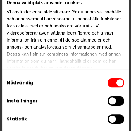
Denna webbplats använder cookies
Vi använder enhetsidentifierare för att anpassa innehållet
Denna produkt innehåller
och annonserna till användarna, tillhandahålla funktioner
nikotin som är ett mycket
för sociala medier och analysera vår trafik. Vi
beroendeframkallande ämne.
vidarebefordrar även sådana identifierare och annan
information från din enhet till de sociala medier och
annons- och analysföretag som vi samarbetar med.
Dessa kan i sin tur kombinera informationen med annan
information som du har tillhandahållit eller som de har
samlat in när du har använt deras tjänster.
Samtyckesval
5 third parties
We work with
who may receive and
Nödvändig
Snusstocken.se är din nya destination för snus och
process your information.
nikotinpåsar online. Hos oss hittar du ett brett
sortiment av populära varumärken och smaker,
Inställningar
alltid till bra priser. Vi erbjuder flexibla
förpackningar i 10-, 30- och 50-pack, så att du kan
Statistik
välja det som passar dig bäst – oavsett om du vill
prova något nytt eller bunkra upp dina favoriter.