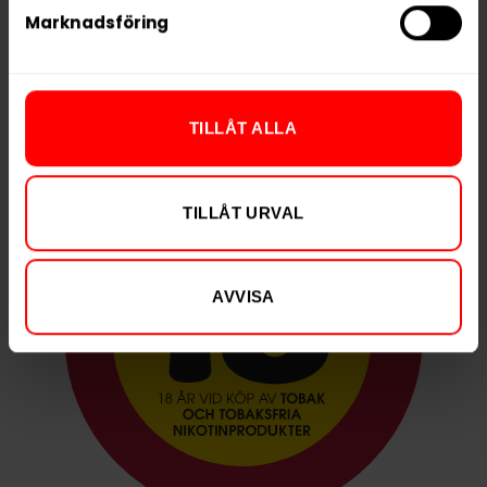
Marknadsföring
Fokus på kvalitet, enkel beställning och snabb
leverans gör Snusstocken.se till ett självklart val för
alla snusälskare.
TILLÅT ALLA
TILLÅT URVAL
AVVISA