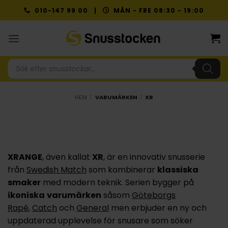
Skip
010-147 99 00 |
MÅN - FRE 08:30 - 19:00
to
content
Produktsökning
HEM
/
VARUMÄRKEN
/
XR
XRANGE
, även kallat
XR
, är en innovativ snusserie
från
Swedish Match
som kombinerar
klassiska
smaker
med modern teknik. Serien bygger på
ikoniska
varumärken
såsom
Göteborgs
Rapé
,
Catch
och
General
men erbjuder en ny och
uppdaterad upplevelse för snusare som söker