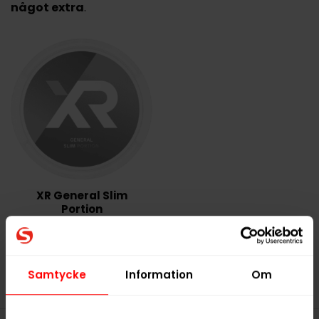
något extra
.
XR General Slim
Portion
Slut i lager
Samtycke
Information
Om