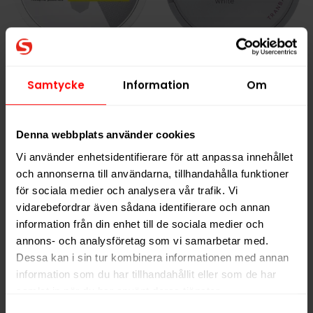
GOAT Tropical
Skruf No. 19 Tranbär
Samtycke
Information
Om
229,90 kr
399,90 kr
22,99 kr /dosa
39,99 kr /dosa
Denna webbplats använder cookies
Vi använder enhetsidentifierare för att anpassa innehållet
och annonserna till användarna, tillhandahålla funktioner
KÖP
KÖP
för sociala medier och analysera vår trafik. Vi
vidarebefordrar även sådana identifierare och annan
information från din enhet till de sociala medier och
annons- och analysföretag som vi samarbetar med.
Dessa kan i sin tur kombinera informationen med annan
NYTT PRIS
information som du har tillhandahållit eller som de har
samlat in när du har använt deras tjänster.
Samtyckesval