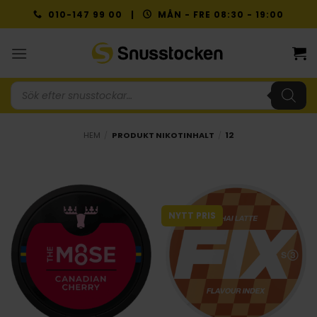
Skip
010-147 99 00 |
MÅN - FRE 08:30 - 19:00
to
content
Produktsökning
HEM
/
PRODUKT NIKOTINHALT
/
12
NYTT PRIS