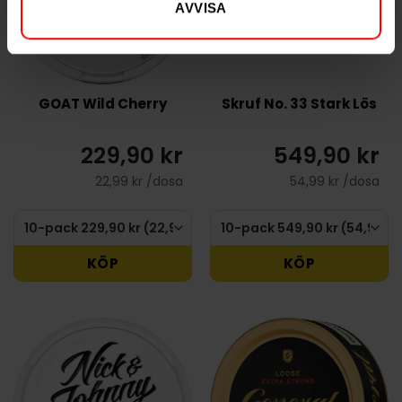
AVVISA
GOAT Wild Cherry
Skruf No. 33 Stark Lös
229,90 kr
549,90 kr
22,99 kr /dosa
54,99 kr /dosa
KÖP
KÖP