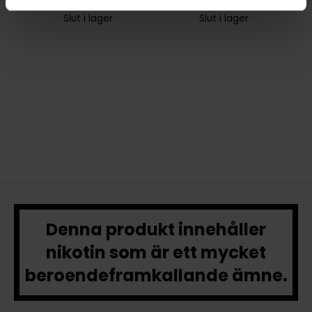
Slut i lager
Slut i lager
Denna produkt innehåller
nikotin som är ett mycket
beroendeframkallande ämne.