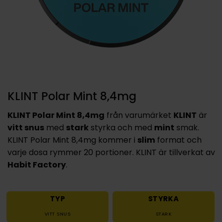
KLINT Polar Mint 8,4mg
KLINT Polar Mint 8,4mg
från varumärket
KLINT
är
vitt snus
med
stark
styrka och med
mint
smak.
KLINT Polar Mint 8,4mg kommer i
slim
format och
varje dosa rymmer 20 portioner. KLINT är tillverkat av
Habit Factory
.
TYP
STYRKA
VITT SNUS
STARK