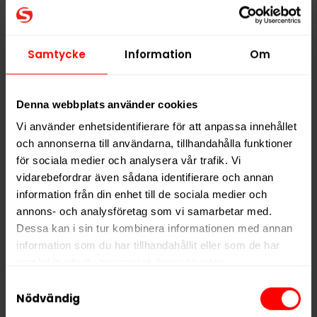
Hitta alla produkter från
KLINT
Alla produkter med smaken
Mint
Samtycke
Information
Om
PRODUKTINFORMATION
Denna webbplats använder cookies
Typ
Vitt Snus
Vi använder enhetsidentifierare för att anpassa innehållet
Smak
Mint
och annonserna till användarna, tillhandahålla funktioner
Format
Slim
för sociala medier och analysera vår trafik. Vi
vidarebefordrar även sådana identifierare och annan
Styrka
Stark
information från din enhet till de sociala medier och
Nikotin per gram
12,0 mg/g
annons- och analysföretag som vi samarbetar med.
Dessa kan i sin tur kombinera informationen med annan
Nikotin per portion
8,4 mg
information som du har tillhandahållit eller som de har
Nikotin per dosa
168 mg
samlat in när du har använt deras tjänster.
Vikt per dosa
14 g
Samtyckesval
5 third parties
We work with
who may receive and
Nödvändig
Portioner per dosa
20
process your information.