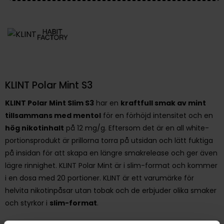
KLINT Polar Mint S3
KLINT Polar Mint Slim S3
har en
kraftfull smak av mint
tillsammans med mentol
för en förhöjd intensitet och en
hög nikotinhalt
på 12 mg/g. Eftersom det är en all white-
portionsprodukt är prillorna torra på utsidan och lätt fuktiga
på insidan för att skapa en längre smakrelease och ger även
lägre rinnighet. KLINT Polar Mint är i slim-format och kommer
i en dosa med 20 portioner. KLINT är ett varumärke för
helvita nikotinpåsar utan tobak och de erbjuder olika smaker
och styrkor i
slim-format
.