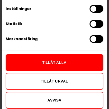
Vikt per portion
0,7 g
Inställningar
Varumärke
KLINT
Tillverkare
Habit Factory
Statistik
Marknadsföring
RELATERADE PRODUKTER
TILLÅT ALLA
TILLÅT URVAL
Après Ice Tea
Après Mint Mini
AVVISA
Peach Extra Strong