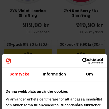
ZYN Violet Licorice
ZYN Red Berry Fizz
Slim 9mg
Slim 9mg
919,90 kr
919,90 kr
30,66 kr /dosa
30,66 kr /dosa
KÖP
KÖP
Samtycke
Information
Om
Denna webbplats använder cookies
Vi använder enhetsidentifierare för att anpassa innehållet
och annonserna till användarna, tillhandahålla funktioner