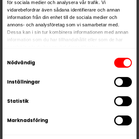
för sociala medier och analysera vår trafik. Vi
vidarebefordrar även sådana identifierare och annan
ZYN Red Fruits Slim
ZYN Cactus Spice
information från din enhet till de sociala medier och
9mg
Slim 9mg
annons- och analysföretag som vi samarbetar med.
Dessa kan i sin tur kombinera informationen med annan
919,90 kr
919,90 kr
information som du har tillhandahållit eller som de har
30,66 kr /dosa
30,66 kr /dosa
samlat in när du har använt deras tjänster.
Samtyckesval
5 third parties
We work with
who may receive and
Nödvändig
process your information.
KÖP
KÖP
Inställningar
Statistik
Denna produkt innehåller
Marknadsföring
nikotin som är ett mycket