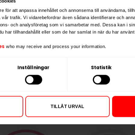
cookies
Vikt per portion
e för att anpassa innehållet och annonserna till användarna, tillh
på 8,5 och en fukthalt på 40%.
Varumärke
vår trafik. Vi vidarebefordrar även sådana identifierare och anna
kotinpåsar och är tillverkad utan tobak.
Tillverkare
nnons- och analysföretag som vi samarbetar med. Dessa kan i sin
har tillhandahållit eller som de har samlat in när du har använt 
ycerol, regenererad cellulosa,
yra, aromer, natriumkarbonat,
es
who may receive and process your information.
Inställningar
Statistik
TILLÅT URVAL