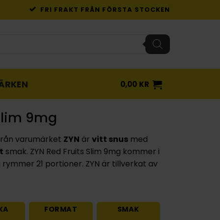
FRI FRAKT FRÅN FÖRSTA STOCKEN
ÄRKEN
0,00
KR
 Slim 9mg
rån varumärket
ZYN
är
vitt snus
med
t
smak. ZYN Red Fruits Slim 9mg kommer i
rymmer 21 portioner. ZYN är tillverkat av
KA
FORMAT
SMAK