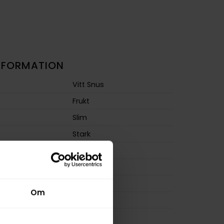
NFORMATION
Vitt Snus
Frukt
Slim
Stark
m
13,2 mg/g
ion
9,0 mg
a
188 mg
Om
14 g
osa
21