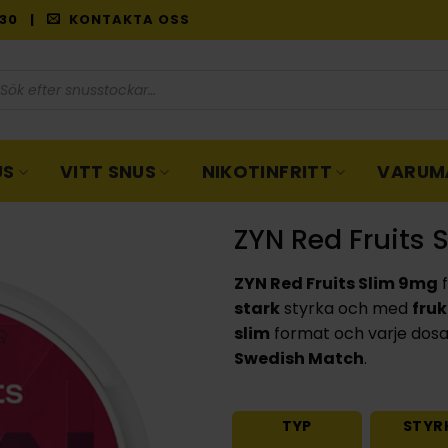
9:30 |
KONTAKTA OSS
oduktsökning
US
VITT SNUS
NIKOTINFRITT
VARUM
ZYN Red Fruits
ZYN Red Fruits Slim 9mg
f
stark
styrka och med
fruk
slim
format och varje dosa 
Swedish Match
.
TYP
STYR