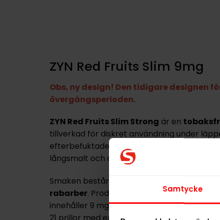
ZYN Red Fruits Slim 9mg
Obs, ny design! Den tidigare designen 
övergångsperioden.
ZYN Red Fruits Slim Strong
är en
tobaksfr
tillverkad för diskret användning under läppen
efterbefuktade för att ge en jämn frisättni
långsmalt och designat för en
bekväm pas
Smaken består av en kombination av
röda 
Samtycke
rabarber
. Produkten har styrka 3 och
klass
innehåller 9 mg nikotin, vilket motsvarar en n
21 prillor med en total nettovikt på 14,3 gram