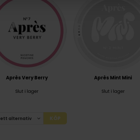
Après Very Berry
Après Mint Mini
Slut i lager
Slut i lager
KÖP