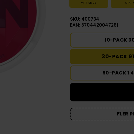
VITT SNUS
STAR
SKU: 400734
EAN: 5704420047281
10-PACK 3
30-PACK 91
50-PACK 1 
FLER 