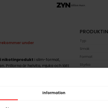
PRODUKTI
Typ
förekommer under
Smak
Format
i nikotinprodukt
i slim-format,
Styrka
. Prillorna är helvita, mjuka och lätt
ng av smak och nikotin. Formatet är
Nikotin per gra
sform
samt långvarig upplevelse.
Nikotin per port
Nikotin per dos
bär och mentol med inslag av
Information
ificeras som stark
. Varje prilla
Vikt per dosa
ikotinhalt på 1,32%. En dosa innehåller
Portioner per d
.