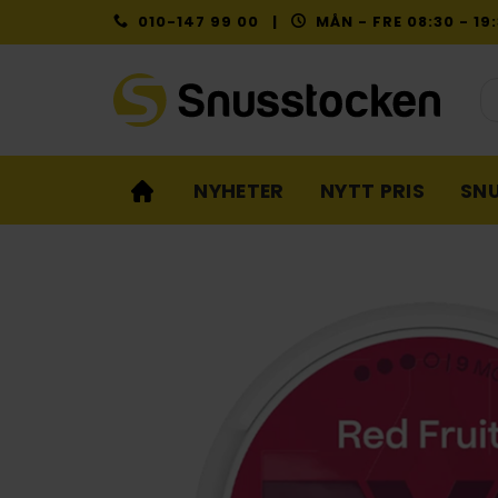
Skip
010-147 99 00 |
MÅN - FRE 08:30 - 1
to
content
Pr
NYHETER
NYTT PRIS
SN