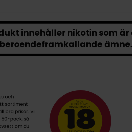
ukt innehåller nikotin som är
beroendeframkallande ämne
us och
ett sortiment
l bra priser. Vi
h 50-pack, så
oavsett om du