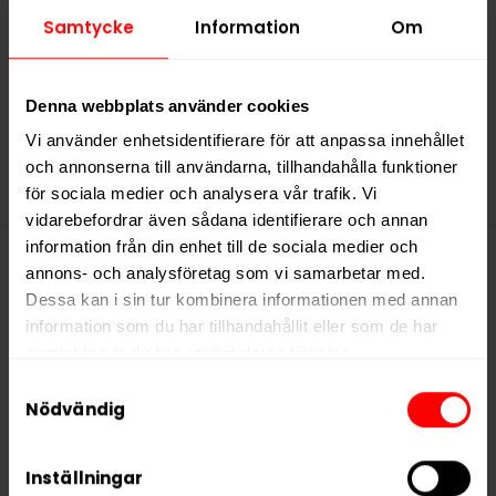
Samtycke
Information
Om
G.3 Slim White Extra
Strong
Slut i lager
Denna webbplats använder cookies
Vi använder enhetsidentifierare för att anpassa innehållet
och annonserna till användarna, tillhandahålla funktioner
för sociala medier och analysera vår trafik. Vi
vidarebefordrar även sådana identifierare och annan
information från din enhet till de sociala medier och
annons- och analysföretag som vi samarbetar med.
Denna produkt innehåller
Dessa kan i sin tur kombinera informationen med annan
information som du har tillhandahållit eller som de har
nikotin som är ett mycket
samlat in när du har använt deras tjänster.
beroendeframkallande ämne.
Samtyckesval
5 third parties
We work with
who may receive and
Nödvändig
process your information.
Inställningar