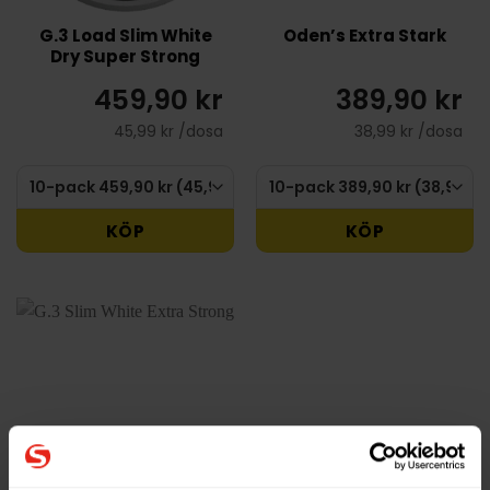
G.3 Load Slim White
Oden’s Extra Stark
Dry Super Strong
459,90 kr
389,90 kr
45,99 kr /dosa
38,99 kr /dosa
KÖP
KÖP