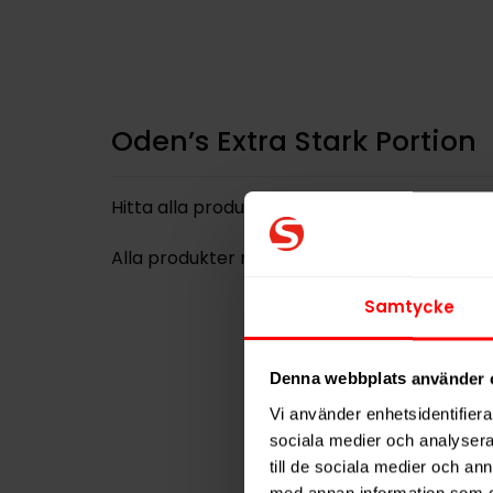
Oden’s Extra Stark Portion
Hitta alla produkter från
Oden's
Alla produkter med smaken
Traditionell
Samtycke
Denna webbplats använder 
Vi använder enhetsidentifierar
sociala medier och analysera 
till de sociala medier och a
med annan information som du 