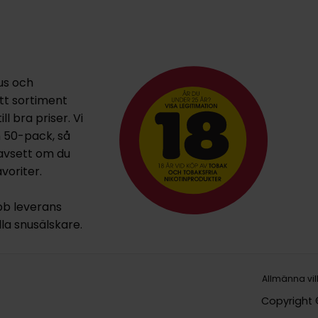
us och
ett sortiment
l bra priser. Vi
h 50-pack, så
oavsett om du
voriter.
bb leverans
lla snusälskare.
Allmänna vil
Copyright 