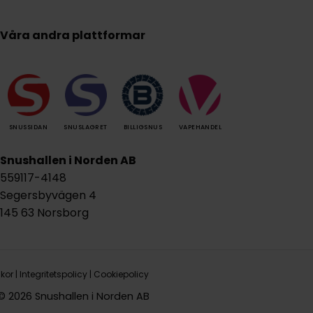
Våra andra plattformar
SNUSSIDAN
SNUSLAGRET
BILLIGSNUS
VAPEHANDEL
Snushallen i Norden AB
559117-4148
Segersbyvägen 4
145 63 Norsborg
lkor
|
Integritetspolicy
|
Cookiepolicy
© 2026 Snushallen i Norden AB