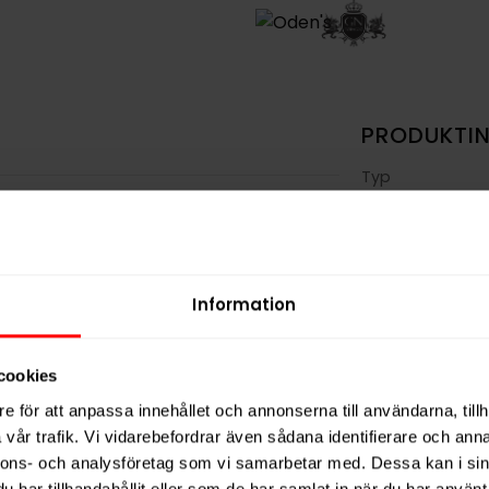
PRODUKTI
Typ
Smak
Format
Styrka
Information
Nikotin per gra
Nikotin per port
cookies
Nikotin per dos
e för att anpassa innehållet och annonserna till användarna, tillh
Vikt per dosa
vår trafik. Vi vidarebefordrar även sådana identifierare och anna
nnons- och analysföretag som vi samarbetar med. Dessa kan i sin
Portioner per d
har tillhandahållit eller som de har samlat in när du har använt 