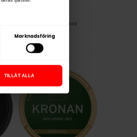
1,0 g
Oden's
GN Tobacco
Marknadsföring
TILLÅT ALLA