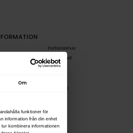
NFORMATION
Portionssnus
Traditionell
Large
Stark
Om
m
18,0 mg/g
ion
18,0 mg
a
360 mg
andahålla funktioner för
20 g
n information från din enhet
 tur kombinera informationen
osa
20
deras tjänster.