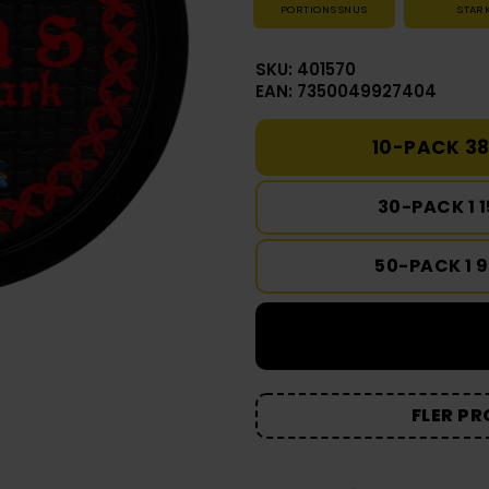
PORTIONSSNUS
STAR
SKU: 401570
EAN: 7350049927404
10-PACK 38
30-PACK 1 
50-PACK 1 
FLER PR