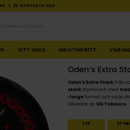
9:30 |
KONTAKTA OSS
oduktsökning
US
VITT SNUS
NIKOTINFRITT
VARUM
Oden’s Extra St
Oden's Extra Stark
från v
stark
styrka och med
trad
i
large
format och varje do
tillverkat av
GN Tobacco
.
TYP
STYR