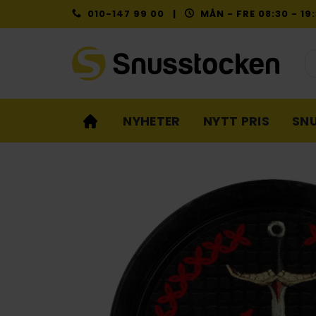
Skip
010-147 99 00 |
MÅN - FRE 08:30 - 1
to
content
Pr
NYHETER
NYTT PRIS
SN