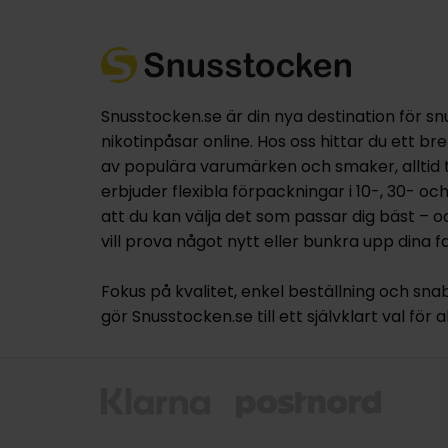
Snusstocken.se är din nya destination för sn
nikotinpåsar online. Hos oss hittar du ett br
av populära varumärken och smaker, alltid til
erbjuder flexibla förpackningar i 10-, 30- oc
att du kan välja det som passar dig bäst – 
vill prova något nytt eller bunkra upp dina fa
Fokus på kvalitet, enkel beställning och sna
gör Snusstocken.se till ett självklart val för a