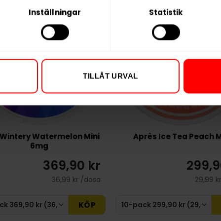
Inställningar
Statistik
TILLÅT URVAL
 Wintery Watermelon Mini
Après Ice Tea Peach M
6mg
369,90 kr
299,9
36,99 kr /dosa
29,99 k
KÖP