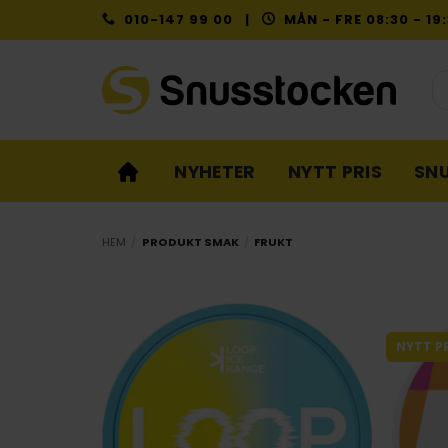
Skip
010-147 99 00 |
MÅN - FRE 08:30 - 1
to
content
Pr
NYHETER
NYTT PRIS
SN
HEM
/
PRODUKT SMAK
/
FRUKT
NYTT PR