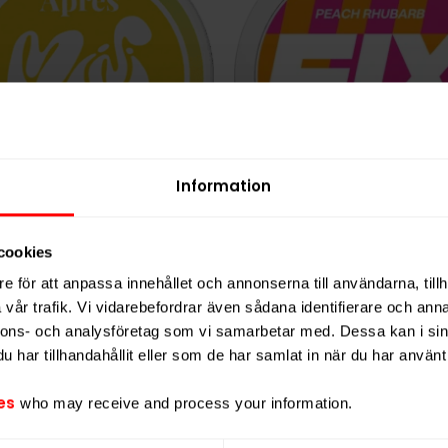
Information
ès Bananas Mini Normal
FIX Zero Peach Rhuba
cookies
299,90 kr
199,9
e för att anpassa innehållet och annonserna till användarna, tillh
vår trafik. Vi vidarebefordrar även sådana identifierare och anna
29,99 kr /dosa
19,99 k
nnons- och analysföretag som vi samarbetar med. Dessa kan i sin
har tillhandahållit eller som de har samlat in när du har använt 
KÖP
es
who may receive and process your information.