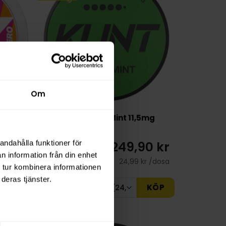
Om
rb
KLINT Apple Mint 11,5mg
0 kr
249,90 kr
andahålla funktioner för
n information från din enhet
r /dosa
24,99 kr /dosa
 tur kombinera informationen
deras tjänster.
KÖP
KÖP