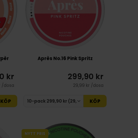
ypèr
Après No.16 Pink Spritz
0 kr
299,90 kr
r /dosa
29,99 kr /dosa
KÖP
KÖP
NYTT PRIS