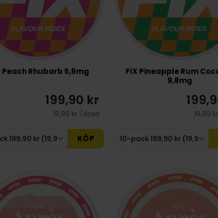
X Peach Rhubarb 5,6mg
FIX Pineapple Rum Coc
9,8mg
199,90 kr
199,9
19,99 kr /dosa
19,99 k
KÖP