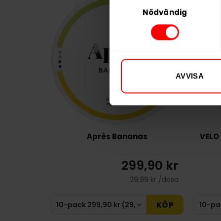
Samtyckesval
Nödvändig
AVVISA
Après Bananas
VELO
299,90 kr
29,99 kr /dosa
KÖP