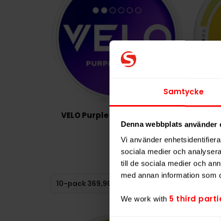
Samtycke
VELO Purple Grape Mini 6mg
Apr
Denna webbplats använder 
369,90 kr
Vi använder enhetsidentifierar
sociala medier och analysera 
36,99 kr /dosa
till de sociala medier och a
med annan information som du 
KÖP
5 third parti
We work with