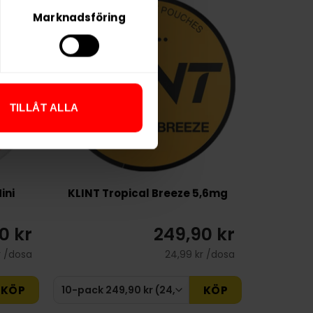
Marknadsföring
NYTT PRIS
TILLÅT ALLA
ini
KLINT Tropical Breeze 5,6mg
0 kr
249,90 kr
r /dosa
24,99 kr /dosa
KÖP
KÖP