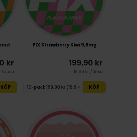
onut
FIX Strawberry Kiwi 9,8mg
0 kr
199,90 kr
r /dosa
19,99 kr /dosa
KÖP
KÖP