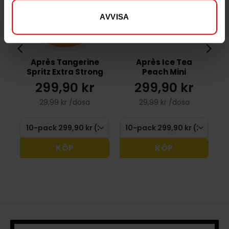
AVVISA
Après Tangerine
Après Ice Tea
Spritz Extra Strong
Peach Mini
299,90 kr
299,90 kr
29,99 kr /dosa
29,99 kr /dosa
KÖP
KÖP