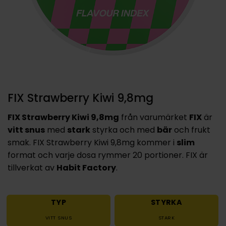
FIX Strawberry Kiwi 9,8mg
FIX Strawberry Kiwi 9,8mg
från varumärket
FIX
är
vitt snus
med
stark
styrka och med
bär
och frukt
smak. FIX Strawberry Kiwi 9,8mg kommer i
slim
format och varje dosa rymmer 20 portioner. FIX är
tillverkat av
Habit Factory
.
TYP
STYRKA
VITT SNUS
STARK