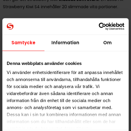
Strawberry Kiwi S4 innehåller 20 slimmade vita portioner.
Samtycke
Information
Om
Hitta alla produkter från
FIX
Denna webbplats använder cookies
Alla produkter med smaken
Bär
,
Frukt
Vi använder enhetsidentifierare för att anpassa innehållet
och annonserna till användarna, tillhandahålla funktioner
PRODUKTINFORMATION
för sociala medier och analysera vår trafik. Vi
Typ
Vitt Snus
vidarebefordrar även sådana identifierare och annan
information från din enhet till de sociala medier och
Smak
Bär
,
Frukt
annons- och analysföretag som vi samarbetar med.
Format
Slim
Dessa kan i sin tur kombinera informationen med annan
Styrka
Stark
information som du har tillhandahållit eller som de har
samlat in när du har använt deras tjänster.