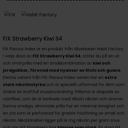
FIX Strawberry Kiwi S4
FIX Flavour Index är en produkt från tillverkaren Habit Factory.
I varje dosa av
FIX Strawberry Kiwi S4
, stöter du på en vit
och smal prilla med en smakkombination av
kiwi och
jordgubbar, förenad med nyanser av litchi och guava
.
Denna variant från FIX: Flavour Index-serien har en
extra
stark nikotinstyrka
och är speciellt utformad för dem som
önskar en kraftfull snusanvändning. Prillorna är skapade av
växtfiber, och de är berikade med tillsatt nikotin och aromer.
Denna smidiga, slimmade prilla har en minimal rinnighet och
en yta som är perforerad för gradvis frisättning av smak och
nikotin. Nikotinhalten ligger på 14 mg nikotin per gram snus
och gör att Strawberry Kiwi
klassas som stark
. En dosa FIX