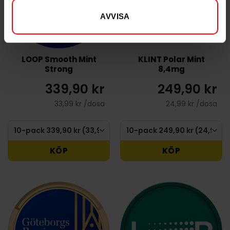
AVVISA
LOOP Smooth Mint
KLINT Polar Mint
Strong
8,4mg
339,90 kr
249,90 kr
33,99 kr /dosa
24,99 kr /dosa
KÖP
KÖP