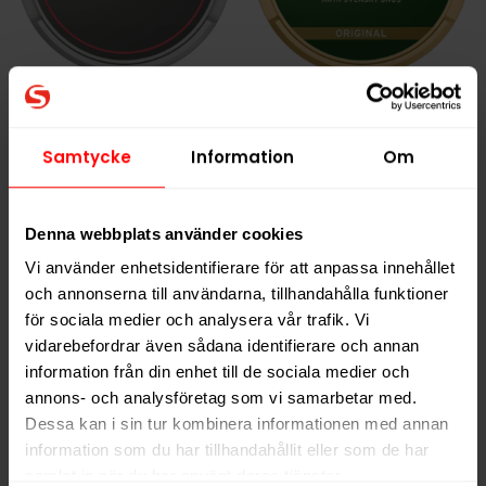
Kaliber Plus+ Original
Kronan Original
Portion
219,90 kr
279,90 kr
Samtycke
Information
Om
21,99 kr /dosa
27,99 kr /dosa
Denna webbplats använder cookies
Vi använder enhetsidentifierare för att anpassa innehållet
KÖP
KÖP
och annonserna till användarna, tillhandahålla funktioner
för sociala medier och analysera vår trafik. Vi
vidarebefordrar även sådana identifierare och annan
information från din enhet till de sociala medier och
annons- och analysföretag som vi samarbetar med.
NYTT PRIS
NYTT PRIS
Dessa kan i sin tur kombinera informationen med annan
information som du har tillhandahållit eller som de har
samlat in när du har använt deras tjänster.