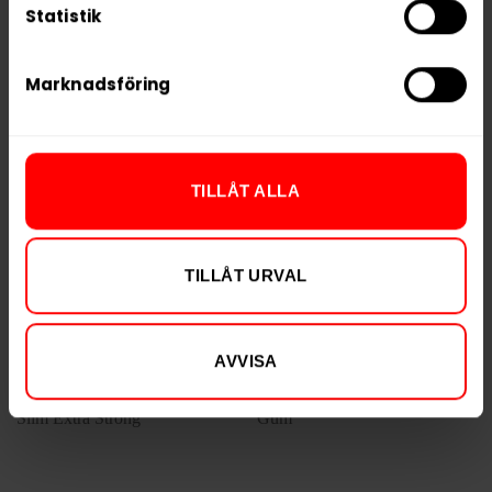
Statistik
Koffeinsnus
Koffeinsnus
Marknadsföring
HYPE+ Cappuccino
HYPE+ Bubblegum
199,90 kr
199,90 kr
TILLÅT ALLA
19,99 kr /dosa
19,99 kr /dosa
TILLÅT URVAL
KÖP
KÖP
AVVISA