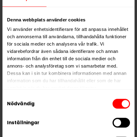
Denna webbplats använder cookies
Strengbergs Minttu
Strengbergs
Vi använder enhetsidentifierare för att anpassa innehållet
Salmiakki
och annonserna till användarna, tillhandahålla funktioner
850,90 kr
850,90 kr
för sociala medier och analysera vår trafik. Vi
vidarebefordrar även sådana identifierare och annan
28,36 kr /dosa
28,36 kr /dosa
information från din enhet till de sociala medier och
annons- och analysföretag som vi samarbetar med.
Dessa kan i sin tur kombinera informationen med annan
information som du har tillhandahållit eller som de har
KÖP
KÖP
samlat in när du har använt deras tjänster.
Samtyckesval
5 third parties
We work with
who may receive and
Nödvändig
process your information.
Inställningar