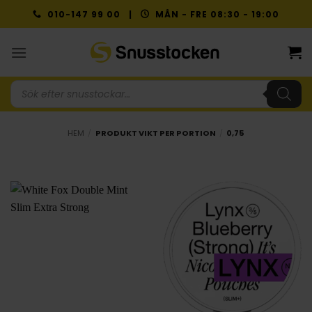
Skip
010-147 99 00 |
MÅN - FRE 08:30 - 19:00
to
content
Produktsökning
HEM
/
PRODUKT VIKT PER PORTION
/
0,75