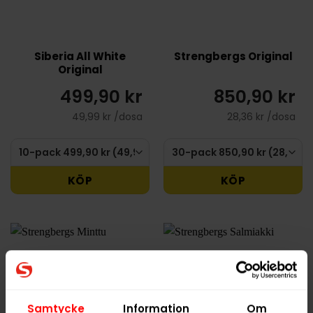
Siberia All White
Strengbergs Original
Original
499,90 kr
850,90 kr
49,99 kr /dosa
28,36 kr /dosa
KÖP
KÖP
Samtycke
Information
Om