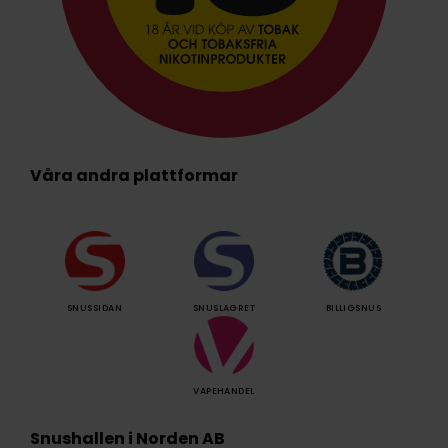
Våra andra plattformar
SNUSSIDAN
SNUSLAGRET
BILLIGSNUS
VAPEHANDEL
Snushallen i Norden AB