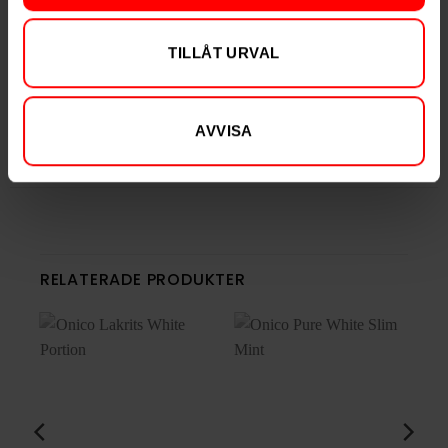
Styrka
Nikotinfri
Vikt per dosa
15 g
TILLÅT URVAL
Portioner per dosa
20
Vikt per portion
0,8 g
AVVISA
Varumärke
CAMO
Tillverkare
UAB Global Snus
RELATERADE PRODUKTER