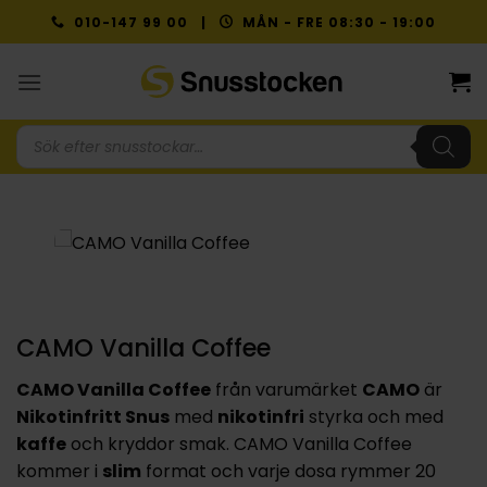
Skip
010-147 99 00 |
MÅN - FRE 08:30 - 19:00
to
content
Produktsökning
CAMO Vanilla Coffee
CAMO Vanilla Coffee
från varumärket
CAMO
är
Nikotinfritt Snus
med
nikotinfri
styrka och med
kaffe
och kryddor smak. CAMO Vanilla Coffee
kommer i
slim
format och varje dosa rymmer 20