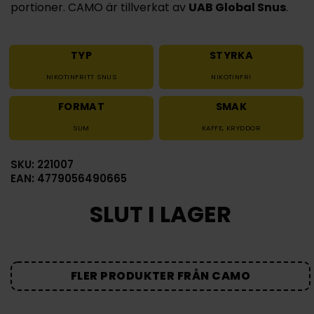
portioner. CAMO är tillverkat av
UAB Global Snus
.
TYP
STYRKA
NIKOTINFRITT SNUS
NIKOTINFRI
FORMAT
SMAK
SLIM
KAFFE
,
KRYDDOR
SKU: 221007
EAN: 4779056490665
SLUT I LAGER
FLER PRODUKTER FRÅN CAMO