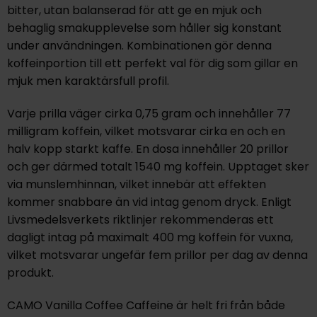
bitter, utan balanserad för att ge en mjuk och
behaglig smakupplevelse som håller sig konstant
under användningen. Kombinationen gör denna
koffeinportion till ett perfekt val för dig som gillar en
mjuk men karaktärsfull profil.
Varje prilla väger cirka 0,75 gram och innehåller 77
milligram koffein, vilket motsvarar cirka en och en
halv kopp starkt kaffe. En dosa innehåller 20 prillor
och ger därmed totalt 1540 mg koffein. Upptaget sker
via munslemhinnan, vilket innebär att effekten
kommer snabbare än vid intag genom dryck. Enligt
Livsmedelsverkets riktlinjer rekommenderas ett
dagligt intag på maximalt 400 mg koffein för vuxna,
vilket motsvarar ungefär fem prillor per dag av denna
produkt.
CAMO Vanilla Coffee Caffeine är helt fri från både