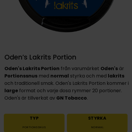
Oden’s Lakrits Portion
Oden's Lakrits Portion
från varumärket
Oden's
är
Portionssnus
med
normal
styrka och med
lakrits
och traditionell smak. Oden's Lakrits Portion kommer i
large
format och varje dosa rymmer 20 portioner.
Oden's är tillverkat av
GN Tobacco
.
TYP
STYRKA
PORTIONSSNUS
NORMAL