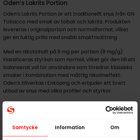
Oden’s Lakrits Portion
Oden’s Lakrits Portion är ett traditionellt snus från GN
Tobacco med smak av tobak och lakrits. Produkten
levereras i originalportion och normalformat, vilket
ger en fuktig prilla med snabb smakfrisättning.
Med en nikotinhalt på 9 mg per portion (9 mg/g)
klassificeras styrkan som normal, vilket gör den till ett
balanserat val för användare som föredrar klassiska
smaker i kombination med måttlig nikotineffekt.
Oden’s tillverkas i Enköping och erbjuder ett brett
utbud av snus med olika profiler och styrkor.
Hitta alla produkter från
Oden's
Alla produkter med smaken
Lakrits
,
Traditionell
Samtycke
Information
Om