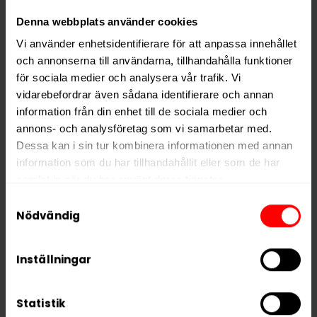
PRODUKTINFORMATION
Denna webbplats använder cookies
Typ
Portionssnus
Vi använder enhetsidentifierare för att anpassa innehållet
Smak
Lakrits
,
Traditionell
och annonserna till användarna, tillhandahålla funktioner
för sociala medier och analysera vår trafik. Vi
Format
Large
vidarebefordrar även sådana identifierare och annan
Styrka
Normal
information från din enhet till de sociala medier och
Nikotin per gram
9,0 mg/g
annons- och analysföretag som vi samarbetar med.
Dessa kan i sin tur kombinera informationen med annan
Nikotin per portion
9,0 mg
information som du har tillhandahållit eller som de har
Nikotin per dosa
180 mg
samlat in när du har använt deras tjänster.
Vikt per dosa
20 g
Samtyckesval
5 third parties
We work with
who may receive and
Nödvändig
Portioner per dosa
20
process your information.
Vikt per portion
1,0 g
Inställningar
Varumärke
Oden's
Tillverkare
GN Tobacco
Statistik