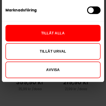
Marknadsföring
RELATERADE PRODUKTER
TILLÅT ALLA
TILLÅT URVAL
Ny design
AVVISA
Lundgrens Original
Kaliber Plus+
Portion
Original
359,90 kr
219,90 kr
35,99 kr /dosa
21,99 kr /dosa