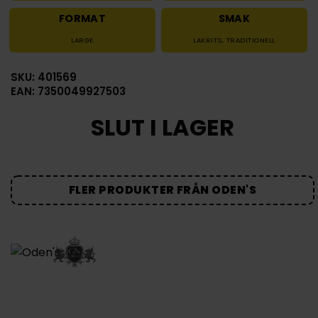
FORMAT
SMAK
LARGE
LAKRITS
,
TRADITIONELL
SKU: 401569
EAN: 7350049927503
SLUT I LAGER
FLER PRODUKTER FRÅN ODEN'S